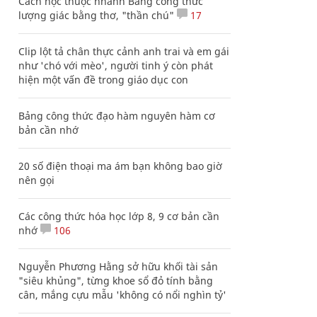
Cách học thuộc nhanh Bảng công thức
lượng giác bằng thơ, "thần chú"
17
Clip lột tả chân thực cảnh anh trai và em gái
như 'chó với mèo', người tinh ý còn phát
hiện một vấn đề trong giáo dục con
Bảng công thức đạo hàm nguyên hàm cơ
bản cần nhớ
20 số điện thoại ma ám bạn không bao giờ
nên gọi
Các công thức hóa học lớp 8, 9 cơ bản cần
nhớ
106
Nguyễn Phương Hằng sở hữu khối tài sản
"siêu khủng", từng khoe sổ đỏ tính bằng
cân, mắng cựu mẫu 'không có nổi nghìn tỷ'