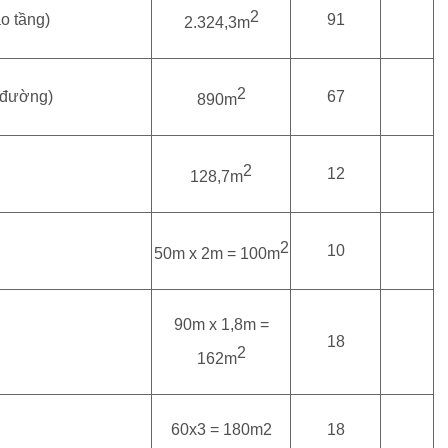
2
o tầng)
91
2.324,3m
2
 đường)
67
890m
2
12
128,7m
2
10
50m x 2m = 100m
90m x 1,8m =
18
2
162m
60x3 = 180m2
18