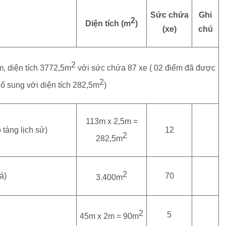
Sức chứa
Ghi
2
Diện tích (m
)
(xe)
chú
2
, diện tích 3772,5m
với sức chứa 87 xe ( 02 điểm đã được
2
ổ sung với diện tích 282,5m
)
113m x 2,5m =
tàng lịch sử)
12
2
282,5m
2
á)
70
3.400m
2
5
45m x 2m = 90m