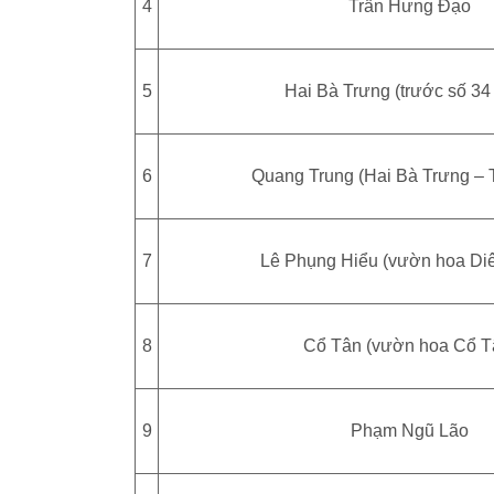
4
Trần Hưng Đạo
5
Hai Bà Trưng (trước số 34
6
Quang Trung (Hai Bà Trưng – T
7
Lê Phụng Hiểu (vườn hoa Di
8
Cổ Tân (vườn hoa Cổ T
9
Phạm Ngũ Lão