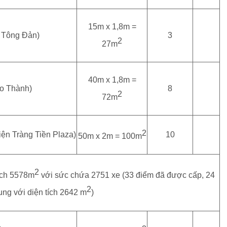
15m x 1,8m =
 Tông Đản)
3
2
27m
40m x 1,8m =
ạo Thành)
8
2
72m
2
iện Tràng Tiền Plaza)
10
50m x 2m = 100m­
2
tích 5578m
với sức chứa 2751 xe (33 điểm đã được cấp, 24
2
ung với diện tích 2642 m
)