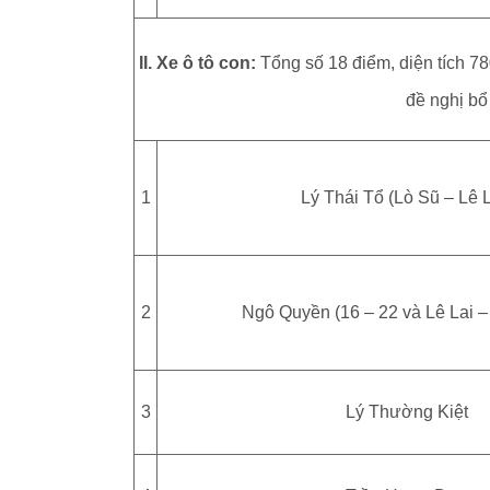
II. Xe ô tô con:
Tổng số 18 điểm, diện tích 7
đề nghị bổ
1
Lý Thái Tổ (Lò Sũ – Lê L
2
Ngô Quyền (16 – 22 và Lê Lai –
3
Lý Thường Kiệt