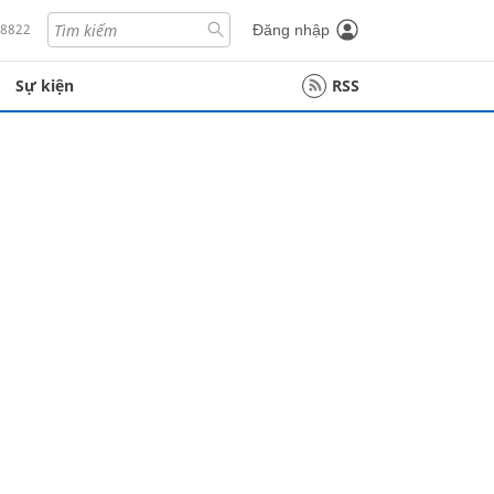
18822
Đăng nhập
Sự kiện
RSS