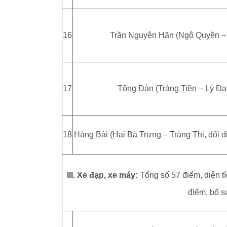
16
Trần Nguyên Hãn (Ngô Quyền –
17
Tông Đản (Tràng Tiền – Lý Đ
18
Hàng Bài (Hai Bà Trưng – Tràng Thi, đối d
III. Xe đạp, xe máy:
Tổng số 57 điểm, diện 
điểm, bổ s