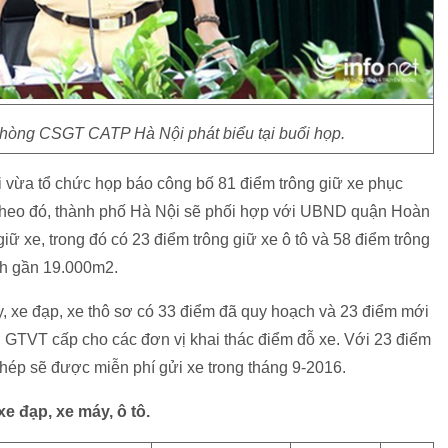
phòng CSGT CATP Hà Nội phát biểu tại buổi họp.
vừa tổ chức họp báo công bố 81 điểm trông giữ xe phục
Theo đó, thành phố Hà Nội sẽ phối hợp với UBND quận Hoàn
giữ xe, trong đó có 23 điểm trông giữ xe ô tô và 58 điểm trông
ích gần 19.000m2.
y, xe đạp, xe thô sơ có 33 điểm đã quy hoạch và 23 điểm mới
TVT cấp cho các đơn vị khai thác điểm đỗ xe. Với 23 điểm
ép sẽ được miễn phí gửi xe trong tháng 9-2016.
e đạp, xe máy, ô tô.