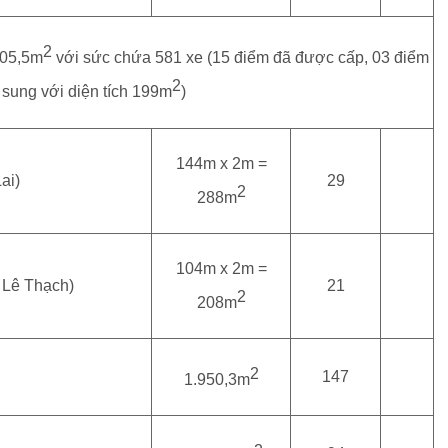
2
805,5m
với sức chứa 581 xe (15 điểm đã được cấp, 03 điểm
2
 sung với diện tích 199m
)
144m x 2m =
ai)
29
2
288m
104m x 2m =
 Lê Thạch)
21
2
208m
2
147
1.950,3m