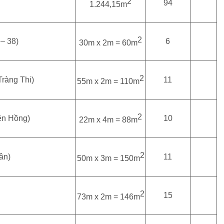
2
94
1.244,15m
2
 – 38)
6
30m x 2m = 60m
2
ràng Thi)
11
55m x 2m = 110m
2
ên Hồng)
10
22m x 4m = 88m
2
ân)
11
50m x 3m = 150m
2
15
73m x 2m = 146m