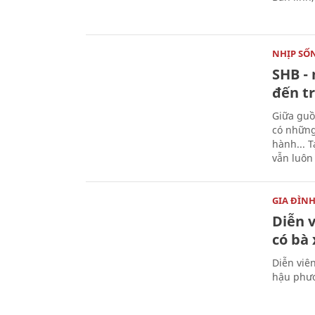
NHỊP SỐ
SHB - 
đến tr
Giữa guồ
có những
hành... 
vẫn luôn
GIA ĐÌN
Diễn 
có bà
Diễn viê
hậu phươ