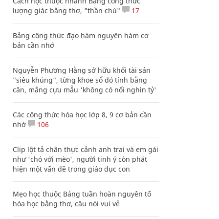
Cách học thuộc nhanh Bảng công thức
lượng giác bằng thơ, "thần chú"
17
Bảng công thức đạo hàm nguyên hàm cơ
bản cần nhớ
Nguyễn Phương Hằng sở hữu khối tài sản
"siêu khủng", từng khoe sổ đỏ tính bằng
cân, mắng cựu mẫu 'không có nổi nghìn tỷ'
Các công thức hóa học lớp 8, 9 cơ bản cần
nhớ
106
Clip lột tả chân thực cảnh anh trai và em gái
như 'chó với mèo', người tinh ý còn phát
hiện một vấn đề trong giáo dục con
Mẹo học thuộc Bảng tuần hoàn nguyên tố
hóa học bằng thơ, câu nói vui vẻ