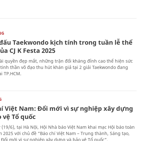
NG
 đấu Taekwondo kịch tính trong tuần lễ thể
ủa CJ K Festa 2025
i quyền đẹp mắt, những trận đối kháng đỉnh cao thể hiện sức
tinh thần võ đạo thu hút khán giả tại 2 giải Taekwondo đang
tại TP.HCM.
G
hí Việt Nam: Đổi mới vì sự nghiệp xây dựng
o vệ Tổ quốc
 (19/6), tại Hà Nội, Hội Nhà báo Việt Nam khai mạc Hội báo toàn
 2025 với chủ đề “Báo chí Việt Nam – Trung thành, Sáng tạo,
, Đổi mới vì sự nghiệp xây dựng và bảo vệ Tổ quốc”.