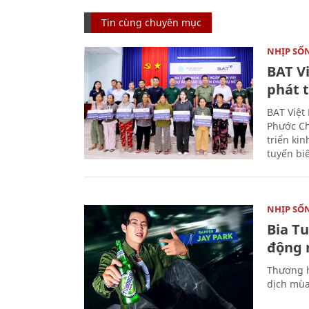
Tin cùng chuyên mục
NHỊP SỐ
BAT V
phát t
BAT Việt
Phước Ch
triển ki
tuyến bi
NHỊP SỐ
Bia T
động 
Thương h
dịch mùa