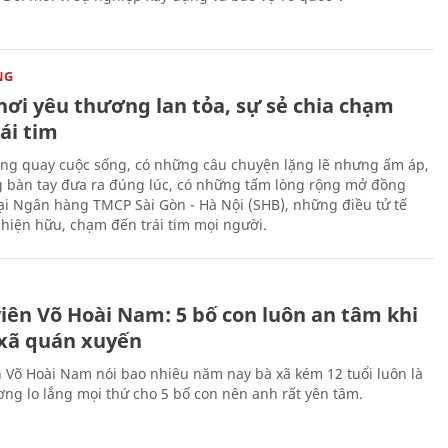
NG
nơi yêu thương lan tỏa, sự sẻ chia chạm
ái tim
ng quay cuộc sống, có những câu chuyện lặng lẽ nhưng ấm áp,
 bàn tay đưa ra đúng lúc, có những tấm lòng rộng mở đồng
Tại Ngân hàng TMCP Sài Gòn - Hà Nội (SHB), những điều tử tế
 hiện hữu, chạm đến trái tim mọi người.
H
viên Võ Hoài Nam: 5 bố con luôn an tâm khi
 xã quán xuyến
n Võ Hoài Nam nói bao nhiêu năm nay bà xã kém 12 tuổi luôn là
ng lo lắng mọi thứ cho 5 bố con nên anh rất yên tâm.