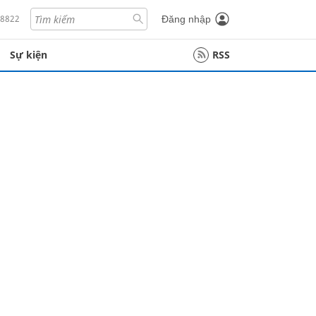
18822
Đăng nhập
Sự kiện
RSS