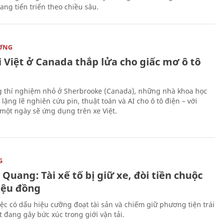
ang tiến triển theo chiều sâu.
ỜNG
 Việt ở Canada thắp lửa cho giấc mơ ô tô
 thí nghiệm nhỏ ở Sherbrooke (Canada), những nhà khoa học
lặng lẽ nghiên cứu pin, thuật toán và AI cho ô tô điện – với
 một ngày sẽ ứng dụng trên xe Việt.
G
Quang: Tài xế tố bị giữ xe, đòi tiền chuộc
riệu đồng
iệc có dấu hiệu cưỡng đoạt tài sản và chiếm giữ phương tiện trái
t đang gây bức xúc trong giới vận tải.