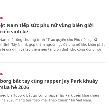
NG
iệt Nam tiếp sức phụ nữ vùng biên giới
riển sinh kế
 Nam mở rộng chương trình “Trao quyền cho Phụ nữ” tại xã
ỉ (tỉnh Tây Ninh), góp thêm nguồn lực để phụ nữ khó khăn phát
nh tế gia đình và tạo thêm nền tảng ổn định cho cộng đồng nơi
ên.
NG
uborg bắt tay cùng rapper Jay Park khuấy
mùa hè 2026
iệu bia Tuborg bắt tay cùng rapper Jay Park triển khai chiến
 hè 2026 mang tên "Sao Phải Theo Chuẩn” tại Việt Nam.