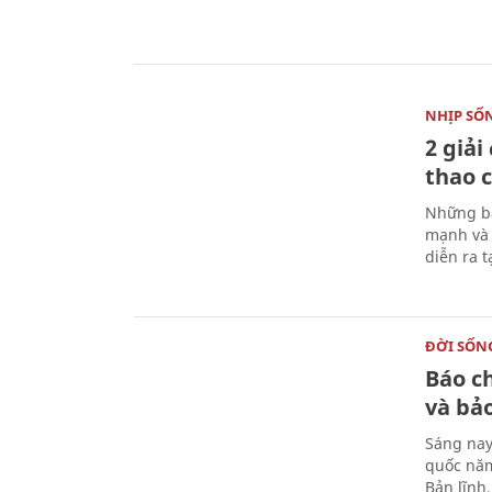
NHỊP SỐ
2 giải
thao c
Những bà
mạnh và 
diễn ra 
ĐỜI SỐN
Báo c
và bả
Sáng nay
quốc năm
Bản lĩnh