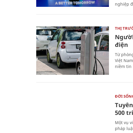
nghiệp đ
THỊ TRƯ
Người
điện
Từ phòng
Việt Nam 
niềm tin
ĐỜI SỐN
Tuyên 
500 t
Một vụ v
pháp luậ