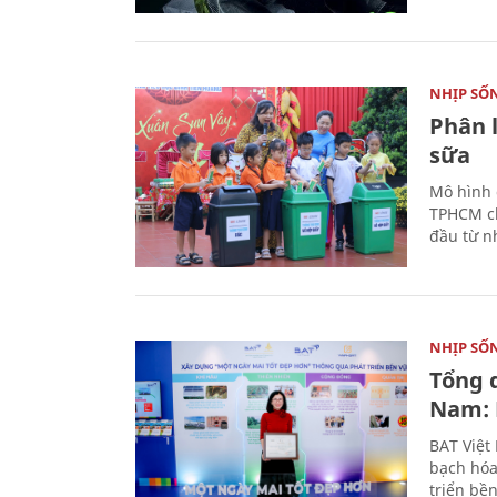
NHỊP SỐ
Phân 
sữa
Mô hình 
TPHCM ch
đầu từ n
NHỊP SỐ
Tổng 
Nam: 
BAT Việt
bạch hóa
triển bề