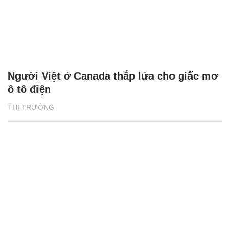
Người Việt ở Canada thắp lửa cho giấc mơ
ô tô điện
THỊ TRƯỜNG