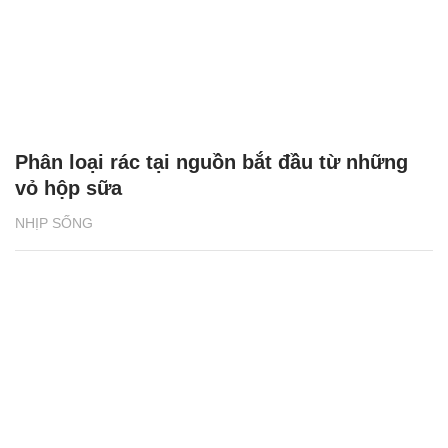
Phân loại rác tại nguồn bắt đầu từ những
vỏ hộp sữa
NHỊP SỐNG