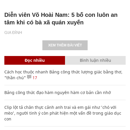
Diễn viên Võ Hoài Nam: 5 bố con luôn an
tâm khi có bà xã quán xuyến
GIA ĐÌNH
XEM THÊM BÀI VIẾT
Đọc nhiều
Bình luận nhiều
Cách học thuộc nhanh Bảng công thức lượng giác bằng thơ,
"thần chú"
17
Bảng công thức đạo hàm nguyên hàm cơ bản cần nhớ
Clip lột tả chân thực cảnh anh trai và em gái như 'chó với
mèo', người tinh ý còn phát hiện một vấn đề trong giáo dục
con