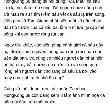
HongKong 68 đăng tải nội dung: "Cà Mau, cá sấu
lớn lại nổi đầu trên sông. Dù ngành chức năng tỉnh
Cà Mau ra sức tìm kiếm dấu vết cá sấu lạ trên sông,
Công an xã Tam Giang phát hiện một số dấu chân,
dấu bò trườn của cá sấu dài tầm 6 m lưu lại cặp mé
sông khi con nước ròng rút cạn.
Ngay tức khắc, các biện pháp cảnh giới cá sấu gây
hại được chính quyền thông báo rộng rãi nhân dân
trên địa bàn. Và cũng có nhiều người dân phát hiện
hô hào truy bắt nhưng do nước lớn và sông quá
rộng nên người dân cho rằng cá sấu đã bơi vào
mấy con kinh rạch nhỏ ẩn nấp".
Cùng với nội dung trên, tài khoản Facebook
HongKong 68 còn đăng kèm 8 tấm ảnh minh họa cá
sấu nổi đầu trên mặt nước.