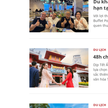
Du kh
hạn t
Với lợi t
Buffet P
quen thu
DU LỊCH
48h ch
Dịp Tết 
lựa chọn
sắc thiê
văn hóa 
DU LỊCH