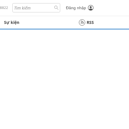
18822
Đăng nhập
Sự kiện
RSS