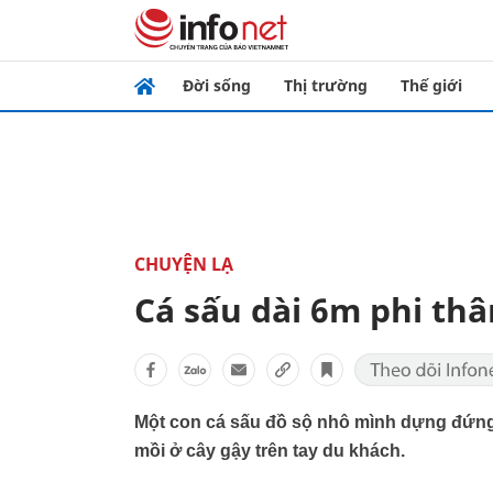
Đời sống
Thị trường
Thế giới
CHUYỆN LẠ
Cá sấu dài 6m phi thâ
Một con cá sấu đồ sộ nhô mình dựng đứng
mồi ở cây gậy trên tay du khách.