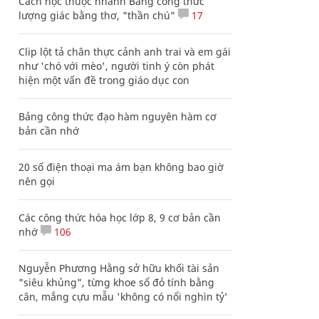
Cách học thuộc nhanh Bảng công thức
lượng giác bằng thơ, "thần chú"
17
Clip lột tả chân thực cảnh anh trai và em gái
như 'chó với mèo', người tinh ý còn phát
hiện một vấn đề trong giáo dục con
Bảng công thức đạo hàm nguyên hàm cơ
bản cần nhớ
20 số điện thoại ma ám bạn không bao giờ
nên gọi
Các công thức hóa học lớp 8, 9 cơ bản cần
nhớ
106
Nguyễn Phương Hằng sở hữu khối tài sản
"siêu khủng", từng khoe sổ đỏ tính bằng
cân, mắng cựu mẫu 'không có nổi nghìn tỷ'