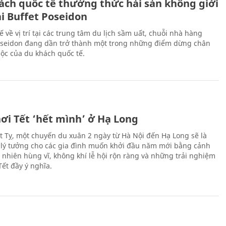
ách quốc tế thưởng thức hải sản không giới
ại Buffet Poseidon
hế về vị trí tại các trung tâm du lịch sầm uất, chuỗi nhà hàng
oseidon đang dần trở thành một trong những điểm dừng chân
ộc của du khách quốc tế.
ơi Tết ‘hết mình’ ở Hạ Long
Ất Tỵ, một chuyến du xuân 2 ngày từ Hà Nội đến Hạ Long sẽ là
 lý tưởng cho các gia đình muốn khởi đầu năm mới bằng cảnh
n nhiên hùng vĩ, không khí lễ hội rộn ràng và những trải nghiệm
Tết đầy ý nghĩa.