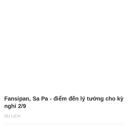
Fansipan, Sa Pa - điểm đến lý tưởng cho kỳ
nghỉ 2/9
DU LỊCH