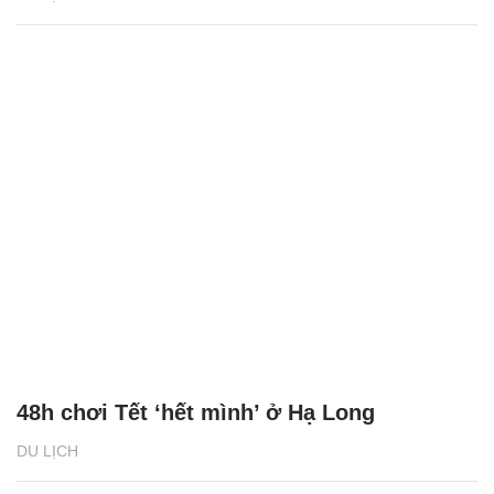
48h chơi Tết ‘hết mình’ ở Hạ Long
DU LỊCH