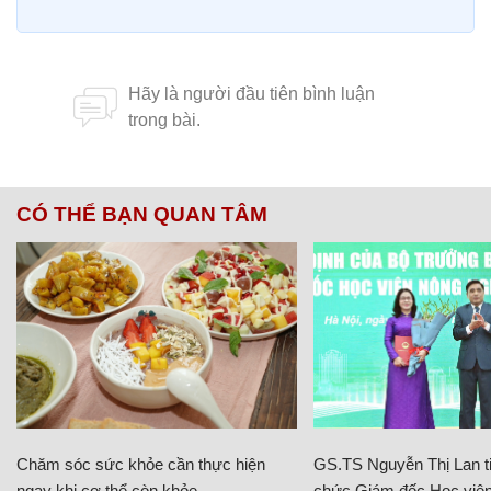
CÓ THỂ BẠN QUAN TÂM
Chăm sóc sức khỏe cần thực hiện
GS.TS Nguyễn Thị Lan ti
ngay khi cơ thể còn khỏe
chức Giám đốc Học viện