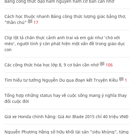
Bảng công thức đạo hàm nguyên hàm cơ bản cần nhớ
Cách học thuộc nhanh Bảng công thức lượng giác bằng thơ,
"thần chú"
17
Clip lột tả chân thực cảnh anh trai và em gái như 'chó với
mèo', người tinh ý còn phát hiện một vấn đề trong giáo dục
con
Các công thức hóa học lớp 8, 9 cơ bản cần nhớ
106
Tìm hiểu tư tưởng Nguyễn Du qua đoạn kết Truyện Kiều
1
Tổng hợp những status hay về cuộc sống mang ý nghĩa thay
đổi cuộc đời
Giá xe Honda chính hãng: Giá Air Blade 2015 chỉ 40 triệu VNĐ
Nguyễn Phương Hằng sở hữu khối tài sản "siêu khủng", từng