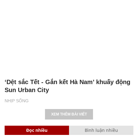
‘Dệt sắc Tết - Gắn kết Hà Nam’ khuấy động
Sun Urban City
NHỊP SỐNG
XEM THÊM BÀI VIẾT
Đọc nhiều
Bình luận nhiều