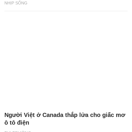
NHỊP SỐNG
Người Việt ở Canada thắp lửa cho giấc mơ
ô tô điện