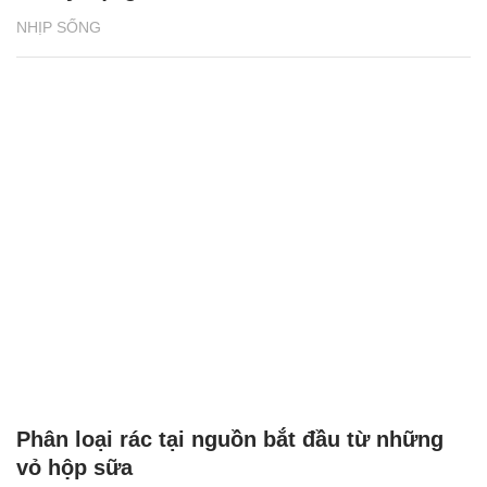
NHỊP SỐNG
Phân loại rác tại nguồn bắt đầu từ những
vỏ hộp sữa