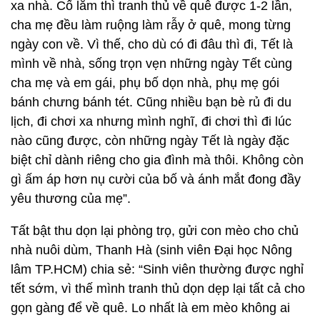
xa nhà. Cố lắm thì tranh thủ về quê được 1-2 lần,
cha mẹ đều làm ruộng làm rẫy ở quê, mong từng
ngày con về. Vì thế, cho dù có đi đâu thì đi, Tết là
mình về nhà, sống trọn vẹn những ngày Tết cùng
cha mẹ và em gái, phụ bố dọn nhà, phụ mẹ gói
bánh chưng bánh tét. Cũng nhiều bạn bè rủ đi du
lịch, đi chơi xa nhưng mình nghĩ, đi chơi thì đi lúc
nào cũng được, còn những ngày Tết là ngày đặc
biệt chỉ dành riêng cho gia đình mà thôi. Không còn
gì ấm áp hơn nụ cười của bố và ánh mắt đong đầy
yêu thương của mẹ”.
Tất bật thu dọn lại phòng trọ, gửi con mèo cho chủ
nhà nuôi dùm, Thanh Hà (sinh viên Đại học Nông
lâm TP.HCM) chia sẻ: “Sinh viên thường được nghỉ
tết sớm, vì thế mình tranh thủ dọn dẹp lại tất cả cho
gọn gàng để về quê. Lo nhất là em mèo không ai