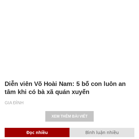
Diễn viên Võ Hoài Nam: 5 bố con luôn an
tâm khi có bà xã quán xuyến
GIA ĐÌNH
XEM THÊM BÀI VIẾT
Đọc nhiều
Bình luận nhiều