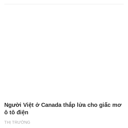
Người Việt ở Canada thắp lửa cho giấc mơ
ô tô điện
THỊ TRƯỜNG