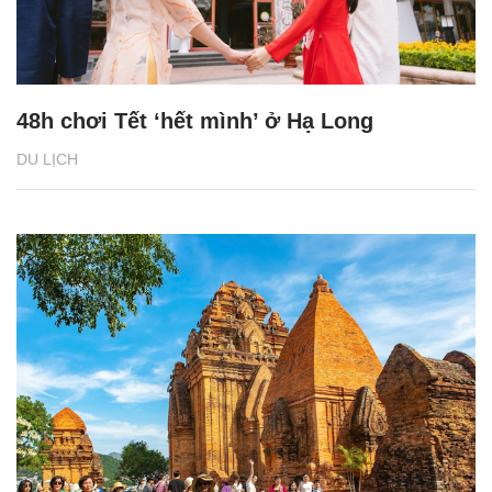
48h chơi Tết ‘hết mình’ ở Hạ Long
DU LỊCH