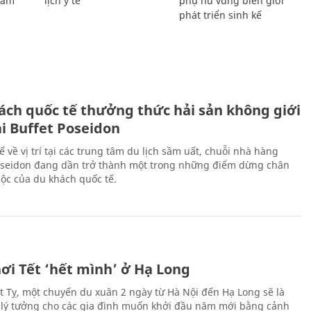
Giám
lịch y tế
phụ nữ vùng biên giới
phát triển sinh kế
ách quốc tế thưởng thức hải sản không giới
ại Buffet Poseidon
hế về vị trí tại các trung tâm du lịch sầm uất, chuỗi nhà hàng
oseidon đang dần trở thành một trong những điểm dừng chân
ộc của du khách quốc tế.
ơi Tết ‘hết mình’ ở Hạ Long
Ất Tỵ, một chuyến du xuân 2 ngày từ Hà Nội đến Hạ Long sẽ là
 lý tưởng cho các gia đình muốn khởi đầu năm mới bằng cảnh