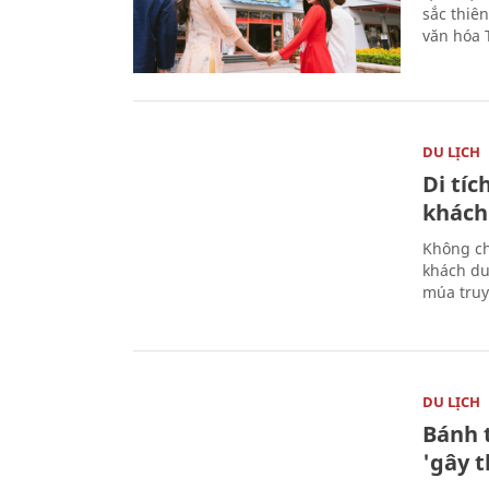
sắc thiê
văn hóa 
DU LỊCH
Di tí
khách
Không ch
khách du
múa truy
DU LỊCH
Bánh 
'gây 