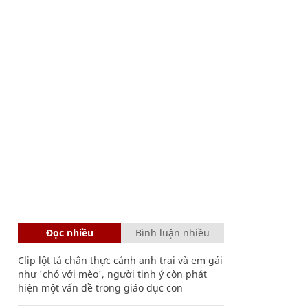
Đọc nhiều
Bình luận nhiều
Clip lột tả chân thực cảnh anh trai và em gái
như 'chó với mèo', người tinh ý còn phát
hiện một vấn đề trong giáo dục con