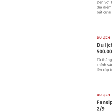
Đến với 
địa điểm
bất cứ a
DU LỊCH
Du lị
500.0
Từ tháng
chính sá
lên cáp t
DU LỊCH
Fansip
2/9