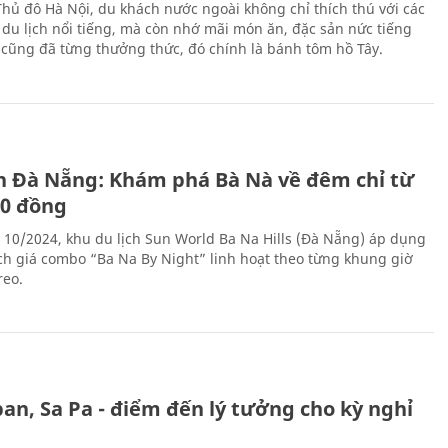
Thủ đô Hà Nội, du khách nước ngoài không chỉ thích thú với các
 du lịch nổi tiếng, mà còn nhớ mãi món ăn, đặc sản nức tiếng
i cũng đã từng thưởng thức, đó chính là bánh tôm hồ Tây.
ch Đà Nẵng: Khám phá Bà Nà về đêm chỉ từ
00 đồng
 10/2024, khu du lịch Sun World Ba Na Hills (Đà Nẵng) áp dụng
ch giá combo “Ba Na By Night” linh hoạt theo từng khung giờ
reo.
an, Sa Pa - điểm đến lý tưởng cho kỳ nghỉ