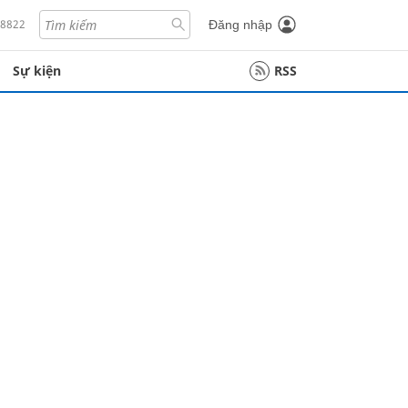
18822
Đăng nhập
Sự kiện
RSS