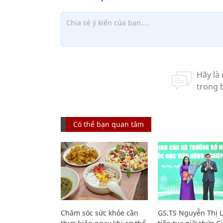
Có thể bạn quan tâm
Chăm sóc sức khỏe cần
GS.TS Nguyễn Thị 