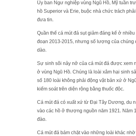
Ủy ban Ngư nghiệp vùng Ngũ Hồ, Mỹ tuần trước
hồ Superior và Erie, buộc nhà chức trách phải
đưa tin.
Quần thể cá mút đá sụt giảm đáng kể ở nhiều
đoạn 2013-2015, nhưng số lượng của chúng đ
dào.
Sự sinh sôi nảy nở của cá mút đá được xem n
ở vùng Ngũ Hồ. Chúng là loài xâm hại sinh sả
số 180 loài không phải động vật bản xứ ở Ngũ
kiểm soát trên diện rộng bằng thuốc độc.
Cá mút đá có xuất xứ từ Đại Tây Dương, du 
vào các hồ ở thượng nguồn năm 1921. Năm 19
đào.
Cá mút đá bám chặt vào những loài khác nhờ c