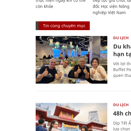
thực hiện ngay khi cơ thể
tiếp tục giữ chức 
còn khỏe
đốc Học viện Nông
nghiệp Việt Nam
Tin cùng chuyên mục
DU LỊCH
Du kh
hạn t
Với lợi t
Buffet P
quen thu
DU LỊCH
48h ch
Dịp Tết 
lựa chọn