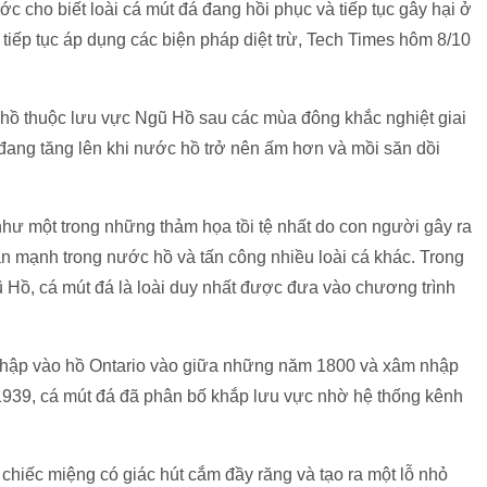
 cho biết loài cá mút đá đang hồi phục và tiếp tục gây hại ở
 tiếp tục áp dụng các biện pháp diệt trừ, Tech Times hôm 8/10
 hồ thuộc lưu vực Ngũ Hồ sau các mùa đông khắc nghiệt giai
ang tăng lên khi nước hồ trở nên ấm hơn và mồi săn dồi
hư một trong những thảm họa tồi tệ nhất do con người gây ra
n mạnh trong nước hồ và tấn công nhiều loài cá khác. Trong
 Hồ, cá mút đá là loài duy nhất được đưa vào chương trình
nhập vào hồ Ontario vào giữa những năm 1800 và xâm nhập
39, cá mút đá đã phân bố khắp lưu vực nhờ hệ thống kênh
hiếc miệng có giác hút cắm đầy răng và tạo ra một lỗ nhỏ