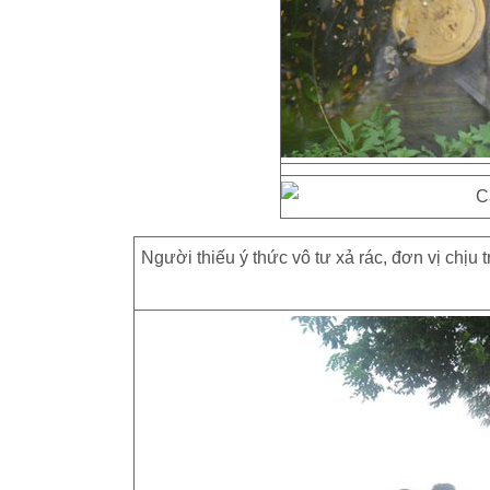
Người thiếu ý thức vô tư xả rác, đơn vị chịu