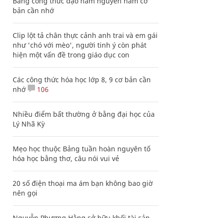
Bảng công thức đạo hàm nguyên hàm cơ
bản cần nhớ
Clip lột tả chân thực cảnh anh trai và em gái
như 'chó với mèo', người tinh ý còn phát
hiện một vấn đề trong giáo dục con
Các công thức hóa học lớp 8, 9 cơ bản cần
nhớ
106
Nhiều điểm bất thường ở bằng đại học của
Lý Nhã Kỳ
Mẹo học thuộc Bảng tuần hoàn nguyên tố
hóa học bằng thơ, câu nói vui vẻ
20 số điện thoại ma ám bạn không bao giờ
nên gọi
Nguyễn Phương Hằng sở hữu khối tài sản