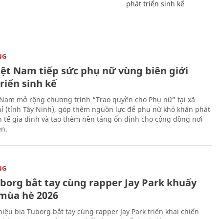
phát triển sinh kế
NG
iệt Nam tiếp sức phụ nữ vùng biên giới
riển sinh kế
 Nam mở rộng chương trình “Trao quyền cho Phụ nữ” tại xã
ỉ (tỉnh Tây Ninh), góp thêm nguồn lực để phụ nữ khó khăn phát
nh tế gia đình và tạo thêm nền tảng ổn định cho cộng đồng nơi
ên.
NG
uborg bắt tay cùng rapper Jay Park khuấy
mùa hè 2026
iệu bia Tuborg bắt tay cùng rapper Jay Park triển khai chiến