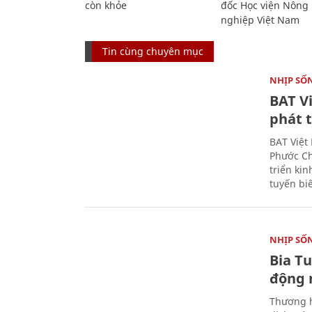
còn khỏe
đốc Học viện Nông
nghiệp Việt Nam
Tin cùng chuyên mục
NHỊP SỐ
BAT V
phát t
BAT Việt
Phước Ch
triển ki
tuyến bi
NHỊP SỐ
Bia T
động 
Thương h