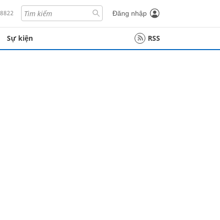
18822
Đăng nhập
Sự kiện
RSS