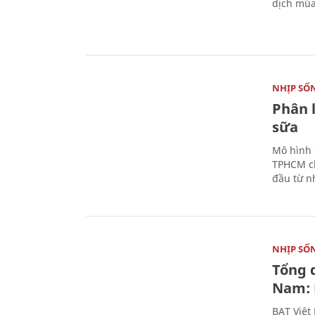
dịch mùa
NHỊP SỐ
Phân 
sữa
Mô hình 
TPHCM ch
đầu từ n
NHỊP SỐ
Tổng 
Nam: 
BAT Việt