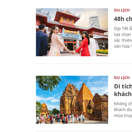
DU LỊCH
48h ch
Dịp Tết 
lựa chọn
sắc thiê
văn hóa 
DU LỊCH
Di tí
khách
Không ch
khách du
múa truy