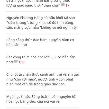
Cách học thuộc nhanh Bảng công thức
lượng giác bằng thơ, "thần chú"
17
Nguyễn Phương Hằng sở hữu khối tài sản
"siêu khủng", từng khoe sổ đỏ tính bằng
cân, mắng cựu mẫu 'không có nổi nghìn tỷ'
Bảng công thức đạo hàm nguyên hàm cơ
bản cần nhớ
Các công thức hóa học lớp 8, 9 cơ bản cần
nhớ
106
Clip lột tả chân thực cảnh anh trai và em gái
như 'chó với mèo', người tinh ý còn phát
hiện một vấn đề trong giáo dục con
Mẹo học thuộc Bảng tuần hoàn nguyên tố
hóa học bằng thơ, câu nói vui vẻ