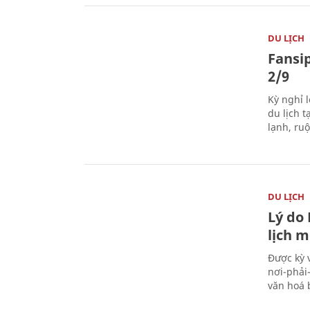
DU LỊCH
Fansip
2/9
Kỳ nghỉ l
du lịch t
lạnh, ru
DU LỊCH
Lý do
lịch m
Được kỳ 
nơi-phải
văn hoá 