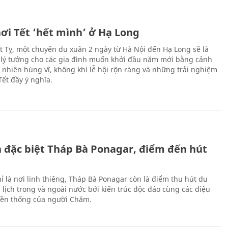
ơi Tết ‘hết mình’ ở Hạ Long
Ất Tỵ, một chuyến du xuân 2 ngày từ Hà Nội đến Hạ Long sẽ là
 lý tưởng cho các gia đình muốn khởi đầu năm mới bằng cảnh
n nhiên hùng vĩ, không khí lễ hội rộn ràng và những trải nghiệm
Tết đầy ý nghĩa.
ch đặc biệt Tháp Bà Ponagar, điểm đến hút
ỉ là nơi linh thiêng, Tháp Bà Ponagar còn là điểm thu hút du
 lịch trong và ngoài nước bởi kiến trúc độc đáo cùng các điệu
ền thống của người Chăm.