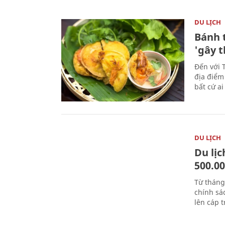
DU LỊCH
Bánh 
'gây 
Đến với 
địa điểm
bất cứ a
DU LỊCH
Du lị
500.0
Từ tháng
chính sá
lên cáp t