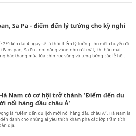
an, Sa Pa - điểm đến lý tưởng cho kỳ nghỉ
ễ 2/9 kéo dài 4 ngày sẽ là thời điểm lý tưởng cho một chuyến đi
ại Fansipan, Sa Pa - nơi nắng vàng như rót mật, khí hậu mát
ộng bậc thang mùa lúa chín rực vàng và tưng bừng các lễ hội.
 Hà Nam có cơ hội trở thành ‘Điểm đến du
ới nổi hàng đầu châu Á’
vọng là “Điểm đến du lịch mới nổi hàng đầu châu Á”, Hà Nam là
-đến dành cho những ai yêu thích khám phá các lớp trầm tích
bản địa.