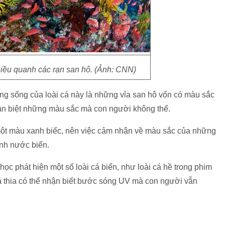
hiều quanh các rạn san hô. (Ảnh: CNN)
ờng sống của loài cá này là những vỉa san hô vốn có màu sắc
hân biệt những màu sắc mà con người không thể.
một màu xanh biếc, nên việc cảm nhận về màu sắc của những
anh nước biển.
học phát hiện một số loài cá biển, như loài cá hề trong phim
cá thia có thể nhận biết bước sóng UV mà con người vẫn