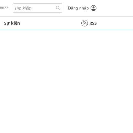
18822
Đăng nhập
Sự kiện
RSS