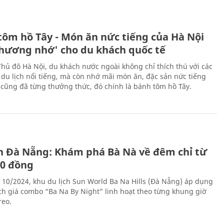
tôm hồ Tây - Món ăn nức tiếng của Hà Nội
thương nhớ' cho du khách quốc tế
Thủ đô Hà Nội, du khách nước ngoài không chỉ thích thú với các
 du lịch nổi tiếng, mà còn nhớ mãi món ăn, đặc sản nức tiếng
i cũng đã từng thưởng thức, đó chính là bánh tôm hồ Tây.
ch Đà Nẵng: Khám phá Bà Nà về đêm chỉ từ
00 đồng
 10/2024, khu du lịch Sun World Ba Na Hills (Đà Nẵng) áp dụng
ch giá combo “Ba Na By Night” linh hoạt theo từng khung giờ
reo.