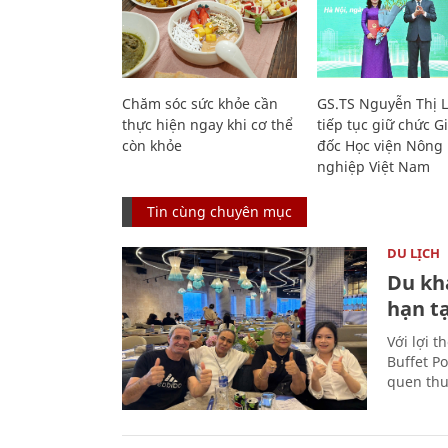
Chăm sóc sức khỏe cần
GS.TS Nguyễn Thị 
thực hiện ngay khi cơ thể
tiếp tục giữ chức 
còn khỏe
đốc Học viện Nông
nghiệp Việt Nam
Tin cùng chuyên mục
DU LỊCH
Du kh
hạn t
Với lợi t
Buffet P
quen thu