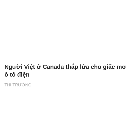
Người Việt ở Canada thắp lửa cho giấc mơ
ô tô điện
THỊ TRƯỜNG