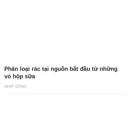
Phân loại rác tại nguồn bắt đầu từ những
vỏ hộp sữa
NHỊP SỐNG