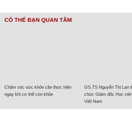
CÓ THỂ BẠN QUAN TÂM
Chăm sóc sức khỏe cần thực hiện
GS.TS Nguyễn Thị Lan ti
ngay khi cơ thể còn khỏe
chức Giám đốc Học viện
Việt Nam