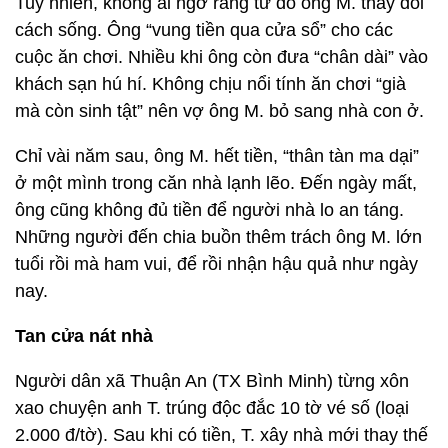
Tuy nhiên, không ai ngờ rằng từ đó ông M. thay đổi
cách sống. Ông “vung tiền qua cửa sổ” cho các
cuộc ăn chơi. Nhiều khi ông còn đưa “chân dài” vào
khách sạn hú hí. Không chịu nổi tính ăn chơi “già
mà còn sinh tật” nên vợ ông M. bỏ sang nhà con ở.
Chỉ vài năm sau, ông M. hết tiền, “thân tàn ma dại”
ở một mình trong căn nhà lạnh lẽo. Đến ngày mất,
ông cũng không đủ tiền để người nhà lo an táng.
Những người đến chia buồn thêm trách ông M. lớn
tuổi rồi mà ham vui, để rồi nhận hậu quả như ngày
nay.
Tan cửa nát nhà
Người dân xã Thuận An (TX Bình Minh) từng xôn
xao chuyện anh T. trúng độc đắc 10 tờ vé số (loại
2.000 đ/tờ). Sau khi có tiền, T. xây nhà mới thay thế