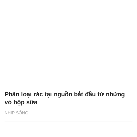
Phân loại rác tại nguồn bắt đầu từ những
vỏ hộp sữa
NHỊP SỐNG