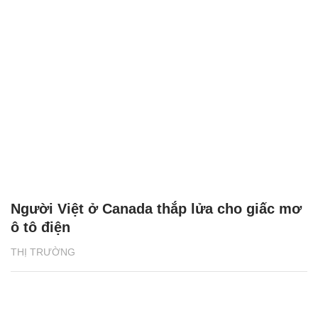
Người Việt ở Canada thắp lửa cho giấc mơ
ô tô điện
THỊ TRƯỜNG