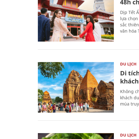
48h ch
Dịp Tết 
lựa chọn
sắc thiê
văn hóa 
DU LỊCH
Di tí
khách
Không ch
khách du
múa truy
DU LỊCH