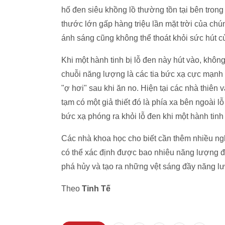
hố đen siêu khồng lồ thường tồn tại bên trong
thước lớn gấp hàng triệu lần mặt trời của chú
ánh sáng cũng không thể thoát khỏi sức hút c
Khi một hành tinh bị lỗ đen này hút vào, khô
chuỗi năng lượng là các tia bức xạ cực mạnh 
"ợ hơi" sau khi ăn no. Hiện tại các nhà thiên 
tạm có một giả thiết đó là phía xa bên ngoài l
bức xạ phóng ra khỏi lỗ đen khi một hành tinh 
Các nhà khoa học cho biết cần thêm nhiều ngh
có thể xác định được bao nhiêu năng lượng đã 
phá hủy và tạo ra những vệt sáng đầy năng lư
Theo
Tinh Tế