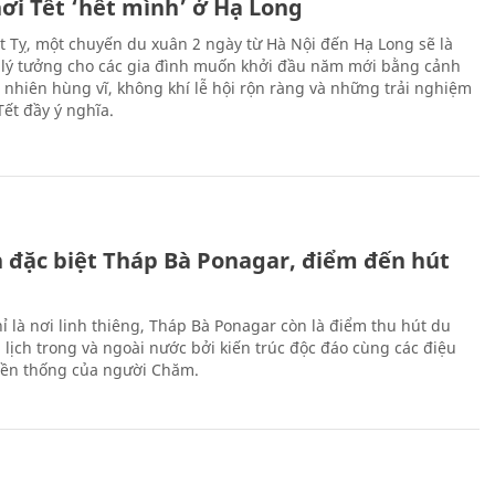
ơi Tết ‘hết mình’ ở Hạ Long
Ất Tỵ, một chuyến du xuân 2 ngày từ Hà Nội đến Hạ Long sẽ là
 lý tưởng cho các gia đình muốn khởi đầu năm mới bằng cảnh
n nhiên hùng vĩ, không khí lễ hội rộn ràng và những trải nghiệm
Tết đầy ý nghĩa.
ch đặc biệt Tháp Bà Ponagar, điểm đến hút
ỉ là nơi linh thiêng, Tháp Bà Ponagar còn là điểm thu hút du
 lịch trong và ngoài nước bởi kiến trúc độc đáo cùng các điệu
ền thống của người Chăm.