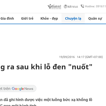
Hotline: 09161
Gia đình
Giới trẻ
Khỏe - đẹp
Chuyện lạ
Quân sự
19/09/2016 14:17 (GMT+07:00)
g ra sau khi lỗ đen "nuốt"
văn đã ghi hình được việc một luồng bức xạ khổng lồ
t" gọn một hành tinh.