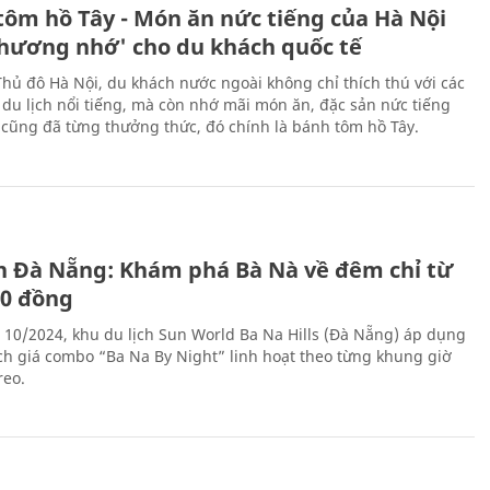
tôm hồ Tây - Món ăn nức tiếng của Hà Nội
thương nhớ' cho du khách quốc tế
Thủ đô Hà Nội, du khách nước ngoài không chỉ thích thú với các
 du lịch nổi tiếng, mà còn nhớ mãi món ăn, đặc sản nức tiếng
i cũng đã từng thưởng thức, đó chính là bánh tôm hồ Tây.
ch Đà Nẵng: Khám phá Bà Nà về đêm chỉ từ
00 đồng
 10/2024, khu du lịch Sun World Ba Na Hills (Đà Nẵng) áp dụng
ch giá combo “Ba Na By Night” linh hoạt theo từng khung giờ
reo.