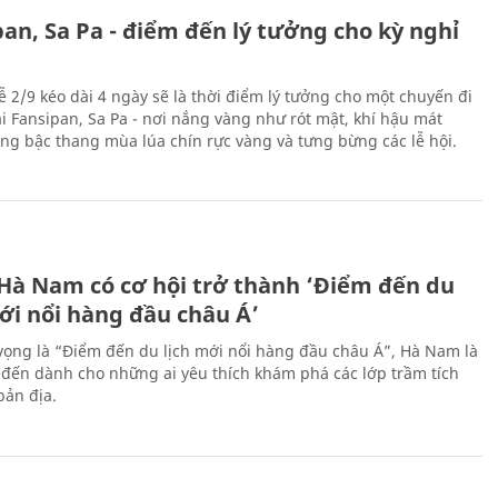
an, Sa Pa - điểm đến lý tưởng cho kỳ nghỉ
ễ 2/9 kéo dài 4 ngày sẽ là thời điểm lý tưởng cho một chuyến đi
ại Fansipan, Sa Pa - nơi nắng vàng như rót mật, khí hậu mát
ộng bậc thang mùa lúa chín rực vàng và tưng bừng các lễ hội.
 Hà Nam có cơ hội trở thành ‘Điểm đến du
ới nổi hàng đầu châu Á’
vọng là “Điểm đến du lịch mới nổi hàng đầu châu Á”, Hà Nam là
-đến dành cho những ai yêu thích khám phá các lớp trầm tích
bản địa.