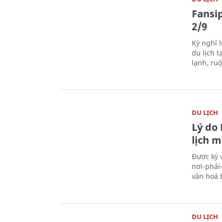
Fansip
2/9
Kỳ nghỉ l
du lịch t
lạnh, ru
DU LỊCH
Lý do
lịch m
Được kỳ 
nơi-phải
văn hoá 
DU LỊCH