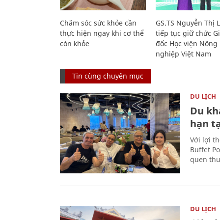
Chăm sóc sức khỏe cần
GS.TS Nguyễn Thị 
thực hiện ngay khi cơ thể
tiếp tục giữ chức 
còn khỏe
đốc Học viện Nông
nghiệp Việt Nam
Tin cùng chuyên mục
DU LỊCH
Du kh
hạn t
Với lợi t
Buffet P
quen thu
DU LỊCH