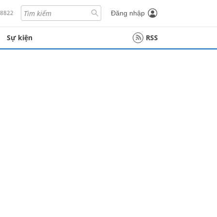
18822
Đăng nhập
Sự kiện
RSS