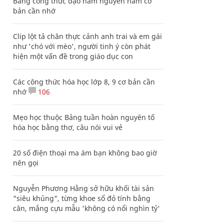
Bảng công thức đạo hàm nguyên hàm cơ
bản cần nhớ
Clip lột tả chân thực cảnh anh trai và em gái
như 'chó với mèo', người tinh ý còn phát
hiện một vấn đề trong giáo dục con
Các công thức hóa học lớp 8, 9 cơ bản cần
nhớ
106
Mẹo học thuộc Bảng tuần hoàn nguyên tố
hóa học bằng thơ, câu nói vui vẻ
20 số điện thoại ma ám bạn không bao giờ
nên gọi
Nguyễn Phương Hằng sở hữu khối tài sản
"siêu khủng", từng khoe sổ đỏ tính bằng
cân, mắng cựu mẫu 'không có nổi nghìn tỷ'