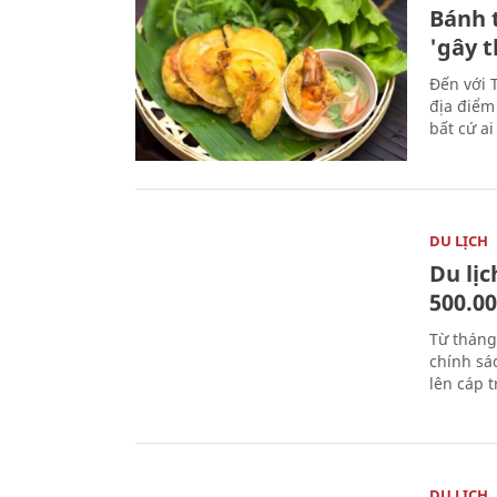
Bánh 
'gây 
Đến với 
địa điểm
bất cứ a
DU LỊCH
Du lị
500.0
Từ tháng
chính sá
lên cáp t
DU LỊCH