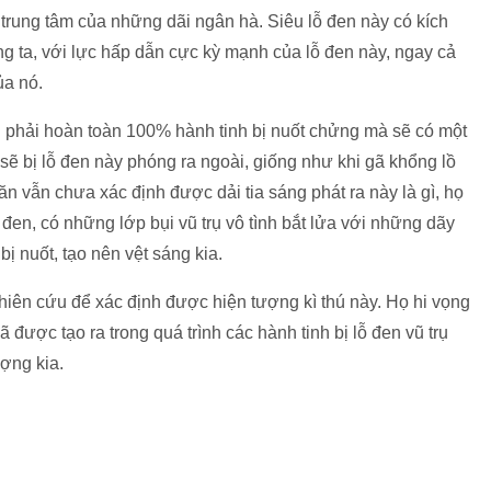
 trung tâm của những dãi ngân hà. Siêu lỗ đen này có kích
ng ta, với lực hấp dẫn cực kỳ mạnh của lỗ đen này, ngay cả
ủa nó.
ng phải hoàn toàn 100% hành tinh bị nuốt chửng mà sẽ có một
sẽ bị lỗ đen này phóng ra ngoài, giống như khi gã khổng lồ
văn vẫn chưa xác định được dải tia sáng phát ra này là gì, họ
ỗ đen, có những lớp bụi vũ trụ vô tình bắt lửa với những dãy
bị nuốt, tạo nên vệt sáng kia.
iên cứu để xác định được hiện tượng kì thú này. Họ hi vọng
được tạo ra trong quá trình các hành tinh bị lỗ đen vũ trụ
ợng kia.