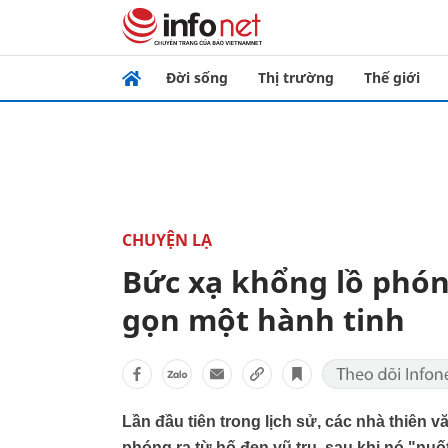
Đời sống
Thị trường
Thế giới
CHUYỆN LẠ
Bức xạ khổng lồ phón
gọn một hành tinh
Lần đầu tiên trong lịch sử, các nhà thiên 
phóng ra từ hố đen vũ trụ, sau khi nó "nuố