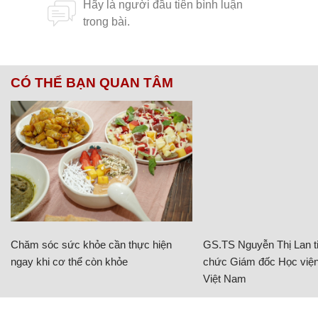
CÓ THỂ BẠN QUAN TÂM
Chăm sóc sức khỏe cần thực hiện
GS.TS Nguyễn Thị Lan ti
ngay khi cơ thể còn khỏe
chức Giám đốc Học viện
Việt Nam