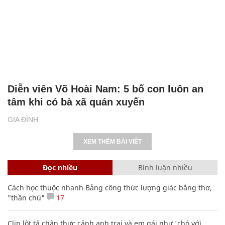
Diễn viên Võ Hoài Nam: 5 bố con luôn an
tâm khi có bà xã quán xuyến
GIA ĐÌNH
XEM THÊM BÀI VIẾT
Đọc nhiều
Bình luận nhiều
Cách học thuộc nhanh Bảng công thức lượng giác bằng thơ,
"thần chú"
17
Clip lột tả chân thực cảnh anh trai và em gái như 'chó với