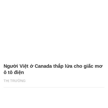
Người Việt ở Canada thắp lửa cho giấc mơ
ô tô điện
THỊ TRƯỜNG