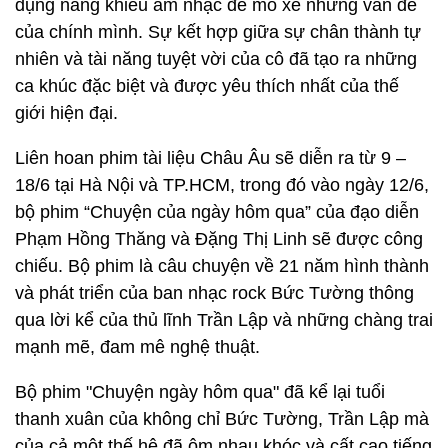
dụng năng khiếu âm nhạc để mổ xẻ những vấn đề
của chính mình. Sự kết hợp giữa sự chân thành tự
nhiên và tài năng tuyệt vời của cô đã tạo ra những
ca khúc đặc biệt và được yêu thích nhất của thế
giới hiện đại.
Liên hoan phim tài liệu Châu Âu sẽ diễn ra từ 9 –
18/6 tại Hà Nội và TP.HCM, trong đó vào ngày 12/6,
bộ phim “Chuyện của ngày hôm qua” của đạo diễn
Phạm Hồng Thăng và Đặng Thị Linh sẽ được công
chiếu. Bộ phim là câu chuyện về 21 năm hình thành
và phát triển của ban nhạc rock Bức Tường thông
qua lời kể của thủ lĩnh Trần Lập và những chàng trai
mạnh mẽ, đam mê nghệ thuật.
Bộ phim "Chuyện ngày hôm qua" đã kể lại tuổi
thanh xuân của không chỉ Bức Tường, Trần Lập mà
của cả một thế hệ đã ôm nhau khóc và cất cao tiếng