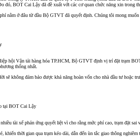
 Do đó, BOT Cai Lậy đã đề xuất với các cơ quan chức năng xin trong thá
 thu phí nằm ở đâu từ đầu Bộ GTVT đã quyết định. Chúng tôi mong muốn 
y
 Hiệp hội Vận tải hàng hóa TP.HCM, Bộ GTVT định vị trí đặt trạm BOT 
a phương thống nhất.
ời sẽ không đảm bảo được khả năng hoàn vốn cho nhà đầu tư hoặc trườ
cao tại BOT Cai Lậy
hiều tài xế phản ứng quyết liệt vì cho rằng mức phí cao, trạm đặt sai vị
é, khiến thời gian qua trạm kéo dài, dẫn đến ùn tắc giao thông nghiêm 