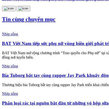
Tin cùng chuyên mục
Nhịp sống
BAT Việt Nam tiếp sức phụ nữ vùng biên giới phát tri
BAT Việt Nam mở rộng chương trình “Trao quyền cho Phụ nữ” tại xã P
đồng nơi tuyến biên.
Nhịp sống
Bia Tuborg bắt tay cùng rapper Jay Park khuấy độ
Thương hiệu bia Tuborg bắt tay cùng rapper Jay Park triển khai chi
Nhịp sống
Phân loại rác tại nguồn bắt đầu từ những vỏ hộp sữa