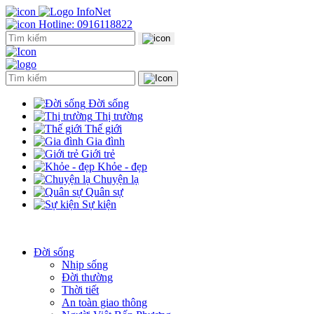
Hotline: 0916118822
Đời sống
Thị trường
Thế giới
Gia đình
Giới trẻ
Khỏe - đẹp
Chuyện lạ
Quân sự
Sự kiện
Đời sống
Nhịp sống
Đời thường
Thời tiết
An toàn giao thông