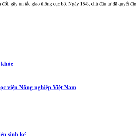
ản đối, gây ùn tắc giao thông cục bộ. Ngày 15/8, chủ đầu tư đã quyết đ
 khỏe
ọc viện Nông nghiệp Việt Nam
ển sinh kế