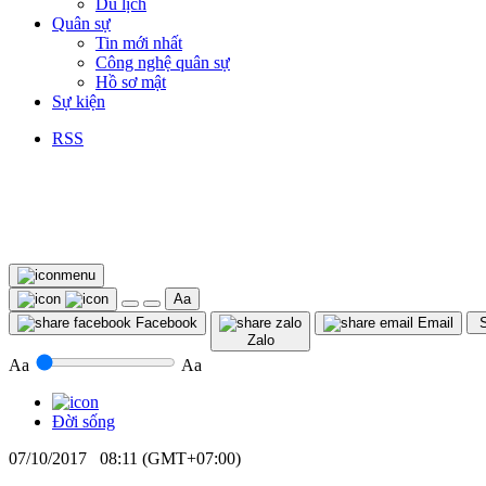
Du lịch
Quân sự
Tin mới nhất
Công nghệ quân sự
Hồ sơ mật
Sự kiện
RSS
Aa
Facebook
Email
S
Zalo
Aa
Aa
Đời sống
07/10/2017 08:11 (GMT+07:00)