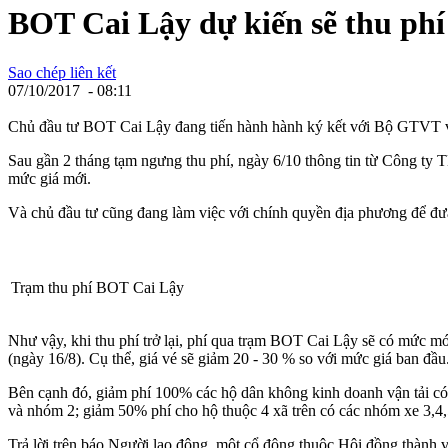
BOT Cai Lậy dự kiến sẽ thu phí 
Sao chép liên kết
07/10/2017 - 08:11
Chủ đầu tư BOT Cai Lậy đang tiến hành hành ký kết với Bộ GTVT về v
Sau gần 2 tháng tạm ngưng thu phí, ngày 6/10 thông tin từ Công ty
mức giá mới.
Và chủ đầu tư cũng đang làm việc với chính quyền địa phương để đưa 
Trạm thu phí BOT Cai Lậy
Như vậy, khi thu phí trở lại, phí qua trạm BOT Cai Lậy sẽ có mức
(ngày 16/8). Cụ thể, giá vé sẽ giảm 20 - 30 % so với mức giá ban đầu
Bên cạnh đó, giảm phí 100% các hộ dân không kinh doanh vận tải c
và nhóm 2; giảm 50% phí cho hộ thuộc 4 xã trên có các nhóm xe 3,4,5
Trả lời trên báo Người lao động, một cổ đông thuộc Hội đồng thành 