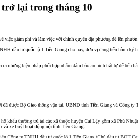
trở lại trong tháng 10
iệc giảm phí và làm việc với chính quyền địa phương để lên phương á
 TNHH đầu tư quốc lộ 1 Tiền Giang cho hay, đơn vị đang tiến hành k
ra những biện pháp phối hợp nhằm đảm bảo an ninh trật tự để tiến hành
 mới đã được Bộ Giao thông vận tải, UBND tỉnh Tiền Giang và Công t
.
ó hộ khẩu thường trú tại các xã thuộc huyện Cai Lậy gồm xã Phú Nh
 và xe buýt hoạt động nội tỉnh Tiền Giang.
viên Công ty TNHH đầu tư quốc lộ 1 Tiền Giang (Chủ đầu tư BOT Cai L