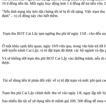
10 tỉ đồng tiền lãi. Mỗi ngày huy động hơn 1 tỉ đồng để trả tiền vốn.
"Nếu tình trạng này kéo dài chúng tôi sẽ bị lỗ rất nặng. Việc trạm
định" – vị cổ đông này cho biết thêm.
Trạm thu BOT Cai Lây tạm ngừng thu phí từ ngày 15/8 - cho đến na
Ở một khía cạnh liên quan, ngày 19/9 vừa qua, trong văn bản trả lời
mới tuyến tránh Cai Lậy; vị trí đặt trạm đã được các bộ ngành và đị
Và sẽ không dời trạm thu phí BOT Cai Lậy vào đường tránh, nếu di d
được.
Tài xế dùng tiền lẻ phản đối việc về vị trí đặt trạm và mức phí quá 
Trạm thu phí Cai Lậy chính thức thu vé vào ngày 1/8, ngay lập tức bị n
Sau nhiều lần tài xế sử dụng tiền lẻ mệnh giá 200, 500 đồng để mua v