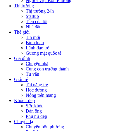
Người Việt Bốn Phương
Thị trường
Thị trường 24h
Startup
Tiền của tôi
Nhà đất
Thế giới
Tin mới
Bình luận
Lãnh đạo trẻ
Gương mặt quốc tế
Gia đình
Chuyện nhà
Cùng con trưởng thành
Tư vấn
Giới trẻ
Tài năng trẻ
Học đường
Nóng trên mạng
Khỏe - đẹp
Sức khỏe
Đàn ông
Phụ nữ đẹp
Chuyện lạ
Chuyện bốn phương