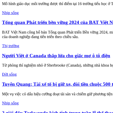
Mô hình giáo dục môi trường được thí điểm tại 16 trường tiểu học ở 
Nhịp sống
Tổng quan Phát triển bền vững 2024 của BAT Việt 
BAT Việt Nam công bố bản Tổng quan Phát triển Bền vững 2024, minh
của doanh nghiệp đang tiến triển theo chiều sâu.
Thị trường
Người Việt ở Canada thắp lửa cho giấc mơ ô tô điện
Từ phòng thí nghiệm nhỏ ở Sherbrooke (Canada), những nhà khoa học V
Đời sống
Tuyên Quang: Tài xế tố bị giữ xe, đòi tiền chuộc 500 
Một vụ việc có dấu hiệu cưỡng đoạt tài sản và chiếm giữ phương tiện t
Nhịp sống
2 giải đấu Taekwondo kịch tính trong tuần lễ thể th