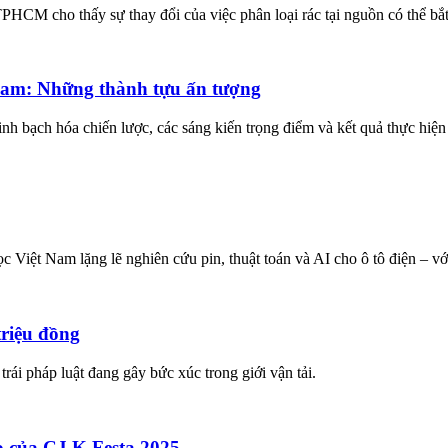
TPHCM cho thấy sự thay đổi của việc phân loại rác tại nguồn có thể bắ
Nam: Những thành tựu ấn tượng
 bạch hóa chiến lược, các sáng kiến trọng điểm và kết quả thực hiện
iệt Nam lặng lẽ nghiên cứu pin, thuật toán và AI cho ô tô điện – với
triệu đồng
rái pháp luật đang gây bức xúc trong giới vận tải.
ao của CJ K Festa 2025