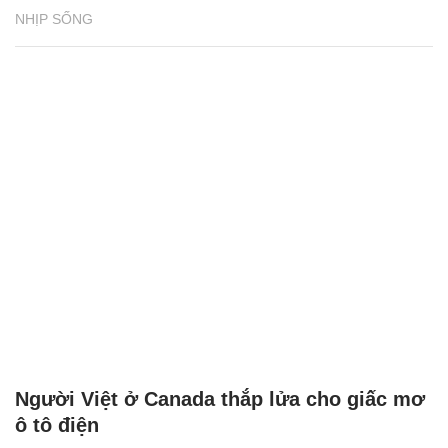
NHỊP SỐNG
Người Việt ở Canada thắp lửa cho giấc mơ
ô tô điện