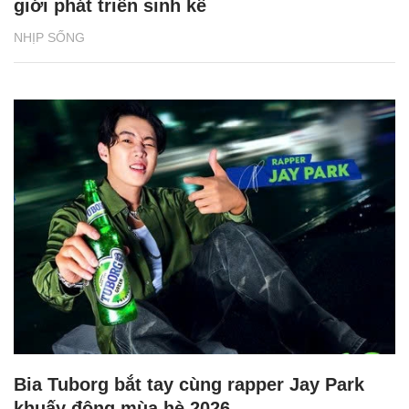
giới phát triển sinh kế
NHỊP SỐNG
Bia Tuborg bắt tay cùng rapper Jay Park
khuấy động mùa hè 2026