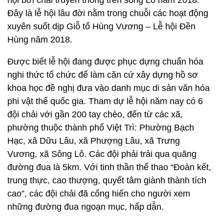
hội bơi chải truyền thống trên sông Lô năm 2018.
Đây là lễ hội lâu đời nằm trong chuỗi các hoạt động
xuyên suốt dịp Giỗ tổ Hùng Vương – Lễ hội Đền
Hùng năm 2018.
Được biết lễ hội đang được phục dựng chuẩn hóa
nghi thức tổ chức để làm căn cứ xây dựng hồ sơ
khoa học đề nghị đưa vào danh mục di sản văn hóa
phi vật thể quốc gia. Tham dự lễ hội năm nay có 6
đội chải với gần 200 tay chèo, đến từ các xã,
phường thuộc thành phố Việt Trì: Phường Bạch
Hạc, xã Dữu Lâu, xã Phượng Lâu, xã Trưng
Vương, xã Sông Lô. Các đội phải trải qua quãng
đường đua là 5km. Với tinh thần thể thao “Đoàn kết,
trung thực, cao thượng, quyết tâm giành thành tích
cao”, các đội chải đã cống hiến cho người xem
những đường đua ngoạn mục, hấp dẫn.