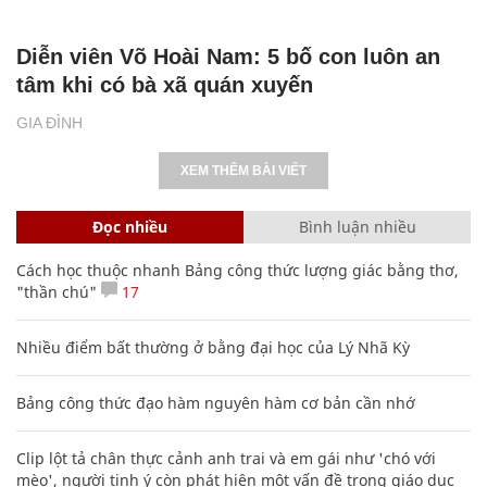
Diễn viên Võ Hoài Nam: 5 bố con luôn an
tâm khi có bà xã quán xuyến
GIA ĐÌNH
XEM THÊM BÀI VIẾT
Đọc nhiều
Bình luận nhiều
Cách học thuộc nhanh Bảng công thức lượng giác bằng thơ,
"thần chú"
17
Nhiều điểm bất thường ở bằng đại học của Lý Nhã Kỳ
Bảng công thức đạo hàm nguyên hàm cơ bản cần nhớ
Clip lột tả chân thực cảnh anh trai và em gái như 'chó với
mèo', người tinh ý còn phát hiện một vấn đề trong giáo dục