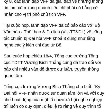
kỳ 8, các lãnh đạo VFF đã giải đáp về những thông
tin lùm xùm xung quanh tiêu chí phải có bằng cử
nhân cho vị trí phó chủ tịch VFF.
Tại cuộc họp, lãnh đạo VFF đã có báo cáo với Bộ
Văn hóa - Thể thao & Du lịch (VH-TT&DL) về công
tác chuẩn bị Đại hội VFF khoá 8 cũng như lắng
nghe các ý kiến chỉ đạo từ Bộ.
Sau cuộc họp chiều 18/4, Tổng cục trưởng Tổng
cục TDTT Vương Bích Thắng cũng đã trao đổi với
báo chí nhiều vấn đề được dư luận, truyền thông
quan tâm.
Tổng cục trưởng Vương Bích Thắng cho biết: “Kỳ
Đại hội VFF nhận được sự quan tâm lớn và với quy
chế hoạt động của một tổ chức xã hội nghề nghiệp
thì luôn có quy định, điều lệ rõ ràng về quy trình tổ