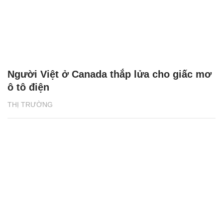
Người Việt ở Canada thắp lửa cho giấc mơ
ô tô điện
THỊ TRƯỜNG