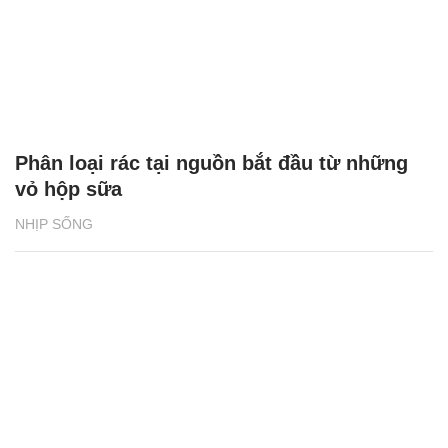
Phân loại rác tại nguồn bắt đầu từ những
vỏ hộp sữa
NHỊP SỐNG