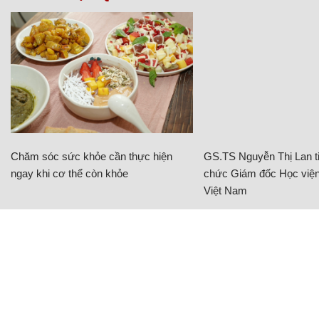
Chăm sóc sức khỏe cần thực hiện
GS.TS Nguyễn Thị Lan ti
ngay khi cơ thể còn khỏe
chức Giám đốc Học viện
Việt Nam