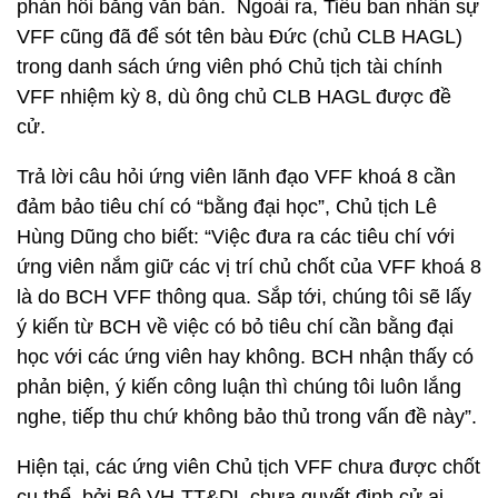
phản hồi bằng văn bản. Ngoài ra, Tiểu ban nhân sự
VFF cũng đã để sót tên bàu Đức (chủ CLB HAGL)
trong danh sách ứng viên phó Chủ tịch tài chính
VFF nhiệm kỳ 8, dù ông chủ CLB HAGL được đề
cử.
Trả lời câu hỏi ứng viên lãnh đạo VFF khoá 8 cần
đảm bảo tiêu chí có “bằng đại học”, Chủ tịch Lê
Hùng Dũng cho biết: “Việc đưa ra các tiêu chí với
ứng viên nắm giữ các vị trí chủ chốt của VFF khoá 8
là do BCH VFF thông qua. Sắp tới, chúng tôi sẽ lấy
ý kiến từ BCH về việc có bỏ tiêu chí cần bằng đại
học với các ứng viên hay không. BCH nhận thấy có
phản biện, ý kiến công luận thì chúng tôi luôn lắng
nghe, tiếp thu chứ không bảo thủ trong vấn đề này”.
Hiện tại, các ứng viên Chủ tịch VFF chưa được chốt
cụ thể, bởi Bộ VH-TT&DL chưa quyết định cử ai