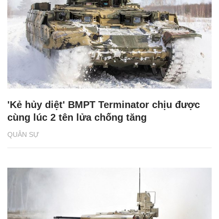
'Kẻ hủy diệt' BMPT Terminator chịu được
cùng lúc 2 tên lửa chống tăng
QUÂN SỰ