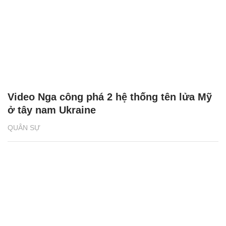
Video Nga công phá 2 hệ thống tên lửa Mỹ
ở tây nam Ukraine
QUÂN SỰ