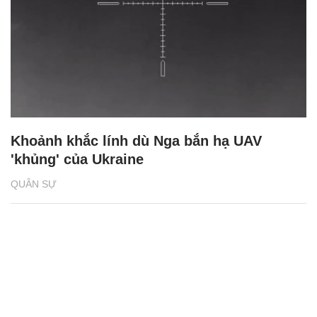
Khoảnh khắc lính dù Nga bắn hạ UAV
'khủng' của Ukraine
QUÂN SỰ