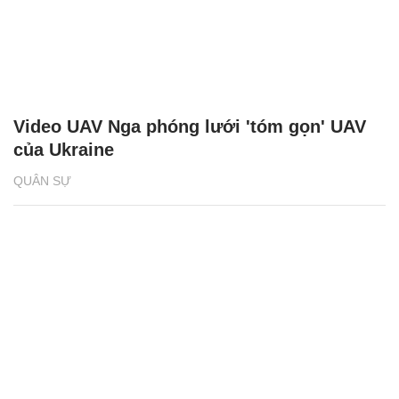
Video UAV Nga phóng lưới 'tóm gọn' UAV
của Ukraine
QUÂN SỰ