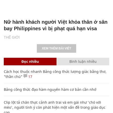
Nữ hành khách người Việt khỏa thân ở sân
bay Philippines vì bị phạt quá hạn visa
THẾ GIỚI
XEM THÊM BÀI VIẾT
Đọc nhiều
Bình luận nhiều
Cách học thuộc nhanh Bảng công thức lượng giác bằng thơ,
"thần chú"
17
Bảng công thức đạo hàm nguyên hàm cơ bản cần nhớ
Clip lột tả chân thực cảnh anh trai và em gái như 'chó với
mèo', người tinh ý còn phát hiện một vấn đề trong giáo dục
con