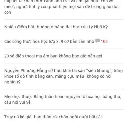
Clip lột tả chân thực cảnh anh trai và em gái như 'chó với
mèo', người tinh ý còn phát hiện một vấn đề trong giáo dục
con
Nhiều điểm bất thường ở bằng đại học của Lý Nhã Kỳ
Các công thức hóa học lớp 8, 9 cơ bản cần nhớ
106
20 số điện thoại ma ám bạn không bao giờ nên gọi
Nguyễn Phương Hằng sở hữu khối tài sản "siêu khủng", từng
khoe sổ đỏ tính bằng cân, mắng cựu mẫu 'không có nổi
nghìn tỷ'
Mẹo học thuộc Bảng tuần hoàn nguyên tố hóa học bằng thơ,
câu nói vui vẻ
Truy nã kẻ giết bạn thân rồi chôn ngồi dưới bãi cát