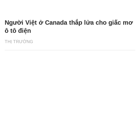
Người Việt ở Canada thắp lửa cho giấc mơ
ô tô điện
THỊ TRƯỜNG