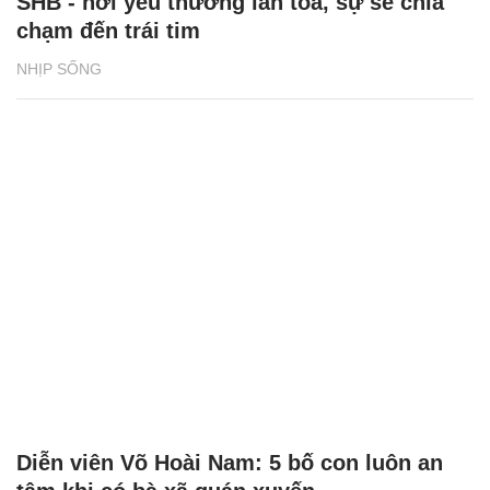
SHB - nơi yêu thương lan tỏa, sự sẻ chia
chạm đến trái tim
NHỊP SỐNG
Diễn viên Võ Hoài Nam: 5 bố con luôn an