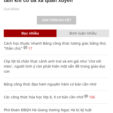
tâm khi có bà xã quán xuyến
GIA ĐÌNH
XEM THÊM BÀI VIẾT
Đọc nhiều
Bình luận nhiều
Cách học thuộc nhanh Bảng công thức lượng giác bằng thơ,
"thần chú"
17
Clip lột tả chân thực cảnh anh trai và em gái như 'chó với
mèo', người tinh ý còn phát hiện một vấn đề trong giáo dục
con
Bảng công thức đạo hàm nguyên hàm cơ bản cần nhớ
Các công thức hóa học lớp 8, 9 cơ bản cần nhớ
106
Phó Đoàn ĐBQH Hà Giang Vương Ngọc Hà bị kỷ luật