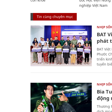
còn khỏe
đốc Học viện Nông
nghiệp Việt Nam
Tin cùng chuyên mục
NHỊP SỐ
BAT V
phát t
BAT Việt
Phước Ch
triển ki
tuyến bi
NHỊP SỐ
Bia T
động 
Thương h
dịch mùa