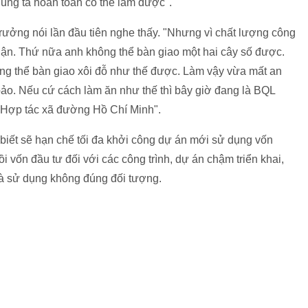
 chúng ta hoàn toàn có thể làm được".
trưởng nói lần đầu tiên nghe thấy. "Nhưng vì chất lượng công
hận. Thứ nữa anh không thể bàn giao một hai cây số được.
ông thể bàn giao xôi đỗ như thế được. Làm vậy vừa mất an
bảo. Nếu cứ cách làm ăn như thế thì bây giờ đang là BQL
 Hợp tác xã đường Hồ Chí Minh".
iết sẽ hạn chế tối đa khởi công dự án mới sử dụng vốn
i vốn đầu tư đối với các công trình, dự án chậm triển khai,
à sử dụng không đúng đối tượng.