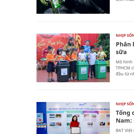
NHỊP SỐ
Phân 
sữa
Mô hình 
TPHCM ch
đầu từ n
NHỊP SỐ
Tổng 
Nam: 
BAT Việt