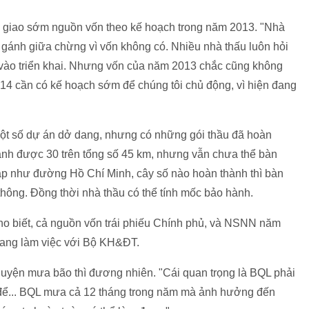
 giao sớm nguồn vốn theo kế hoạch trong năm 2013. "Nhà
ứt gánh giữa chừng vì vốn không có. Nhiều nhà thấu luôn hỏi
 vào triển khai. Nhưng vốn của năm 2013 chắc cũng không
014 cần có kế hoạch sớm để chúng tôi chủ động, vì hiện đang
ột số dự án dở dang, nhưng có những gói thầu đã hoàn
ành được 30 trên tổng số 45 km, nhưng vẫn chưa thể bàn
p như đường Hồ Chí Minh, cây số nào hoàn thành thì bàn
thông. Đồng thời nhà thầu có thể tính mốc bảo hành.
o biết, cả nguồn vốn trái phiếu Chính phủ, và NSNN năm
đang làm việc với Bộ KH&ĐT.
huyện mưa bão thì đương nhiên. "Cái quan trọng là BQL phải
 để... BQL mưa cả 12 tháng trong năm mà ảnh hưởng đến