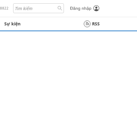
18822
Đăng nhập
Sự kiện
RSS