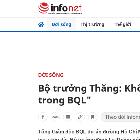
Đời sống
Thị trường
Thế giới
ĐỜI SỐNG
Bộ trưởng Thăng: Khô
trong BQL"
Tổng Giám đốc BQL dự án đường Hồ Chí Mi
mưa kéo dài. Bộ trưởng Đinh La Thăng nói 