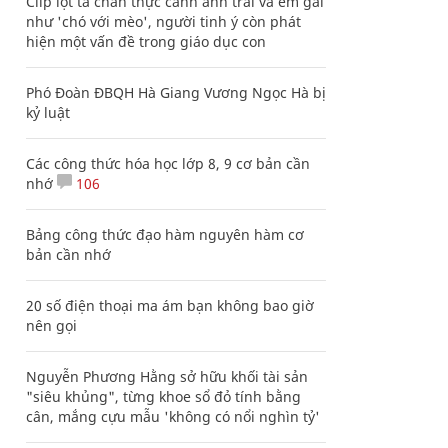
Clip lột tả chân thực cảnh anh trai và em gái
như 'chó với mèo', người tinh ý còn phát
hiện một vấn đề trong giáo dục con
Phó Đoàn ĐBQH Hà Giang Vương Ngọc Hà bị
kỷ luật
Các công thức hóa học lớp 8, 9 cơ bản cần
nhớ
106
Bảng công thức đạo hàm nguyên hàm cơ
bản cần nhớ
20 số điện thoại ma ám bạn không bao giờ
nên gọi
Nguyễn Phương Hằng sở hữu khối tài sản
"siêu khủng", từng khoe sổ đỏ tính bằng
cân, mắng cựu mẫu 'không có nổi nghìn tỷ'