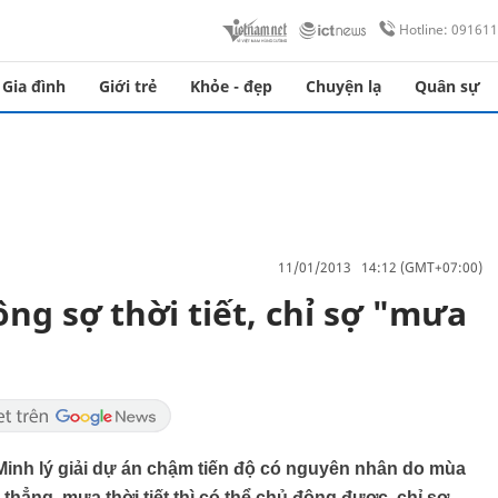
Hotline: 09161
Gia đình
Giới trẻ
Khỏe - đẹp
Chuyện lạ
Quân sự
11/01/2013 14:12 (GMT+07:00)
ng sợ thời tiết, chỉ sợ "mưa
nh lý giải dự án chậm tiến độ có nguyên nhân do mùa
thẳng, mưa thời tiết thì có thể chủ động được, chỉ sợ