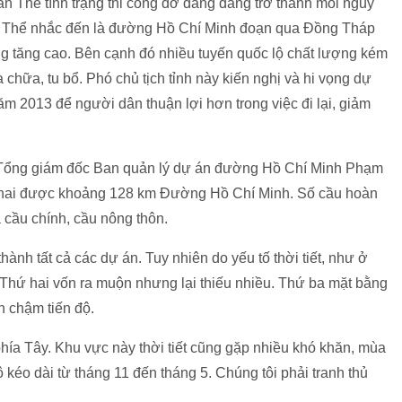
 Thể tình trạng thi công dở dang đang trở thanh mối nguy
ng Thể nhắc đến là đường Hồ Chí Minh đoạn qua Đồng Tháp
ông tăng cao. Bên cạnh đó nhiều tuyến quốc lộ chất lượng kém
hữa, tu bổ. Phó chủ tịch tỉnh này kiến nghị và hi vọng dự
 2013 để người dân thuận lợi hơn trong việc đi lại, giảm
, Tổng giám đốc Ban quản lý dự án đường Hồ Chí Minh Phạm
 khai được khoảng 128 km Đường Hồ Chí Minh. Số cầu hoàn
 cầu chính, cầu nông thôn.
ành tất cả các dự án. Tuy nhiên do yếu tố thời tiết, như ở
hứ hai vốn ra muộn nhưng lại thiếu nhiều. Thứ ba mặt bằng
 chậm tiến độ.
ía Tây. Khu vực này thời tiết cũng gặp nhiều khó khăn, mùa
kéo dài từ tháng 11 đến tháng 5. Chúng tôi phải tranh thủ