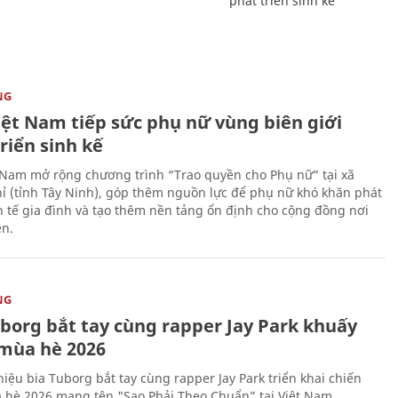
phát triển sinh kế
NG
iệt Nam tiếp sức phụ nữ vùng biên giới
riển sinh kế
 Nam mở rộng chương trình “Trao quyền cho Phụ nữ” tại xã
ỉ (tỉnh Tây Ninh), góp thêm nguồn lực để phụ nữ khó khăn phát
nh tế gia đình và tạo thêm nền tảng ổn định cho cộng đồng nơi
ên.
NG
uborg bắt tay cùng rapper Jay Park khuấy
mùa hè 2026
iệu bia Tuborg bắt tay cùng rapper Jay Park triển khai chiến
 hè 2026 mang tên "Sao Phải Theo Chuẩn” tại Việt Nam.