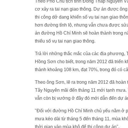
Theo Phó Chủ tịch tỉnh Đồng Tháp Nguyễn Văn
cơ xảy ra tai nạn giao thông. Dự án được ô
thi công dở dang khiến số vụ tai nạn giao th
hơn đường tỉnh lộ, nhưng vẫn chưa được sửa c
án đường Hồ Chí Minh sẽ hoàn thành trong năm
thiểu số vụ tai nạn giao thông.
Trả lời những thắc mắc của các địa phương
Hồng Sơn cho biết, trong năm 2012 đã triển
thành khoảng 108 km, đạt 70%, trong đó có cả
Theo ông Sơn, lẽ ra trong năm 2012 đã hoàn th
Tây Nguyên mãi đến tháng 11 mới tạnh mưa. T
vẫn còn bị vướng ở đây đó mới dẫn đến dự án
"Đối với đường Hồ Chí Minh chủ yếu nằm ở ph
mưa kéo dài từ tháng 5 đến tháng 11, mùa khô 
thời gian vào mùa khô để thi công dự án".