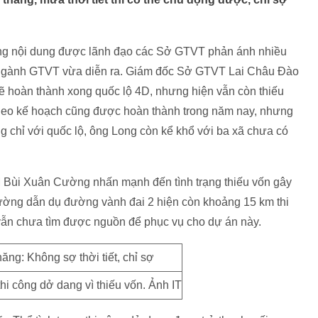
hững nội dung được lãnh đạo các Sở GTVT phản ánh nhiều
kết ngành GTVT vừa diễn ra. Giám đốc Sở GTVT Lai Châu Đào
ẽ hoàn thành xong quốc lộ 4D, nhưng hiện vẫn còn thiếu
theo kế hoạch cũng được hoàn thành trong năm nay, nhưng
g chỉ với quốc lộ, ông Long còn kể khổ với ba xã chưa có
Bùi Xuân Cường nhấn mạnh đến tình trạng thiếu vốn gây
Cường dẫn dụ đường vành đai 2 hiện còn khoảng 15 km thi
 vẫn chưa tìm được nguồn để phục vụ cho dự án này.
i công dở dang vì thiếu vốn. Ảnh IT