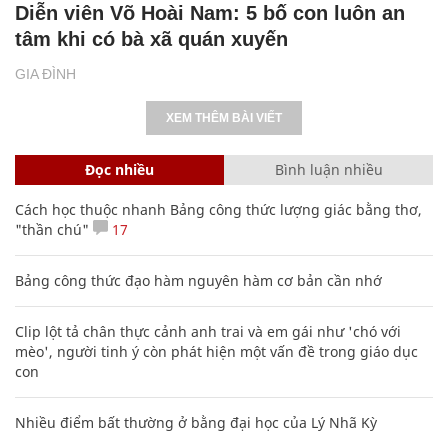
Diễn viên Võ Hoài Nam: 5 bố con luôn an
tâm khi có bà xã quán xuyến
GIA ĐÌNH
XEM THÊM BÀI VIẾT
Đọc nhiều
Bình luận nhiều
Cách học thuộc nhanh Bảng công thức lượng giác bằng thơ,
"thần chú"
17
Bảng công thức đạo hàm nguyên hàm cơ bản cần nhớ
Clip lột tả chân thực cảnh anh trai và em gái như 'chó với
mèo', người tinh ý còn phát hiện một vấn đề trong giáo dục
con
Nhiều điểm bất thường ở bằng đại học của Lý Nhã Kỳ