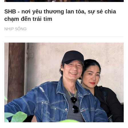
SHB - nơi yêu thương lan tỏa, sự sẻ chia
chạm đến trái tim
NHỊP SỐNG