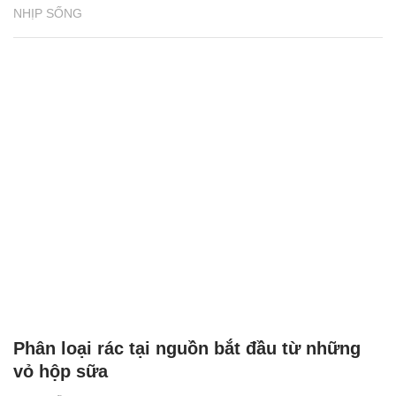
NHỊP SỐNG
Phân loại rác tại nguồn bắt đầu từ những
vỏ hộp sữa