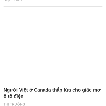
Người Việt ở Canada thắp lửa cho giấc mơ
ô tô điện
THỊ TRƯỜNG