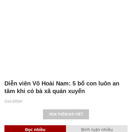
Diễn viên Võ Hoài Nam: 5 bố con luôn an
tâm khi có bà xã quán xuyến
GIA ĐÌNH
XEM THÊM BÀI VIẾT
Đọc nhiều
Bình luận nhiều