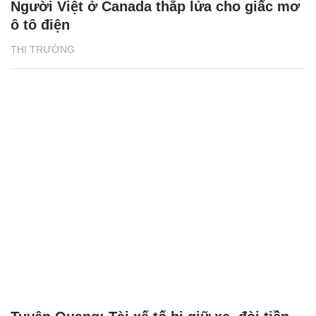
Người Việt ở Canada thắp lửa cho giấc mơ
ô tô điện
THỊ TRƯỜNG