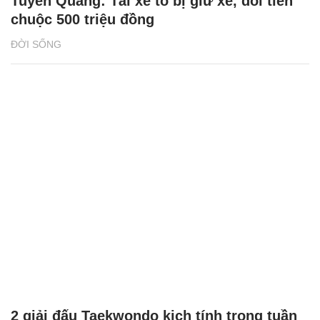
Tuyên Quang: Tài xế tố bị giữ xe, đòi tiền
chuộc 500 triệu đồng
ĐỜI SỐNG
2 giải đấu Taekwondo kịch tính trong tuần