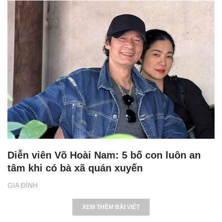
Diễn viên Võ Hoài Nam: 5 bố con luôn an
tâm khi có bà xã quán xuyến
GIA ĐÌNH
XEM THÊM BÀI VIẾT