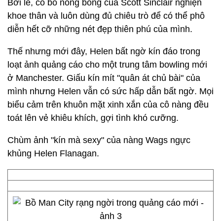
Bởi lẽ, cô bồ nóng bỏng của Scott Sinclair nghiện
khoe thân và luôn dùng đủ chiêu trò để có thể phô
diễn hết cỡ những nét đẹp thiên phú của mình.
Thế nhưng mới đây, Helen bất ngờ kín đáo trong
loạt ảnh quảng cáo cho một trung tâm bowling mới
ở Manchester. Giấu kín mít "quân át chủ bài" của
mình nhưng Helen vẫn có sức hấp dẫn bất ngờ. Mọi
biểu cảm trên khuôn mặt xinh xắn của cô nàng đều
toát lên vẻ khiêu khích, gợi tình khó cưỡng.
Chùm ảnh "kín mà sexy" của nàng Wags ngực
khủng Helen Flanagan.