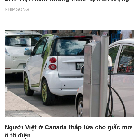
NHỊP SỐNG
Người Việt ở Canada thắp lửa cho giấc mơ
ô tô điện