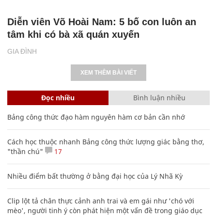
Diễn viên Võ Hoài Nam: 5 bố con luôn an
tâm khi có bà xã quán xuyến
GIA ĐÌNH
XEM THÊM BÀI VIẾT
Đọc nhiều
Bình luận nhiều
Bảng công thức đạo hàm nguyên hàm cơ bản cần nhớ
Cách học thuộc nhanh Bảng công thức lượng giác bằng thơ,
"thần chú"
17
Nhiều điểm bất thường ở bằng đại học của Lý Nhã Kỳ
Clip lột tả chân thực cảnh anh trai và em gái như 'chó với
mèo', người tinh ý còn phát hiện một vấn đề trong giáo dục