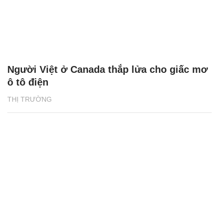
Người Việt ở Canada thắp lửa cho giấc mơ
ô tô điện
THỊ TRƯỜNG