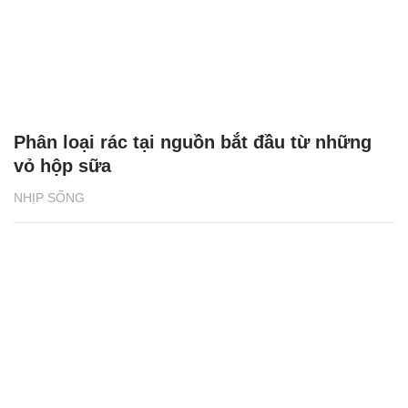
Phân loại rác tại nguồn bắt đầu từ những
vỏ hộp sữa
NHỊP SỐNG