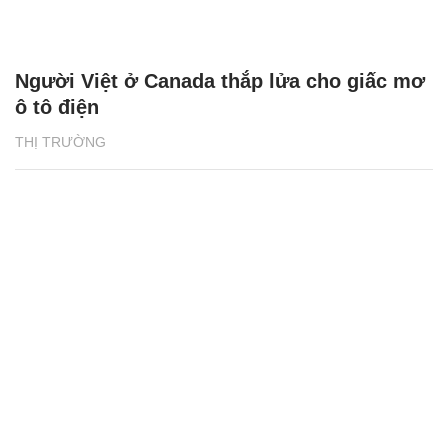
Người Việt ở Canada thắp lửa cho giấc mơ
ô tô điện
THỊ TRƯỜNG