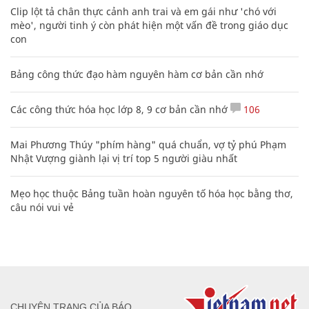
Clip lột tả chân thực cảnh anh trai và em gái như 'chó với
mèo', người tinh ý còn phát hiện một vấn đề trong giáo dục
con
Bảng công thức đạo hàm nguyên hàm cơ bản cần nhớ
Các công thức hóa học lớp 8, 9 cơ bản cần nhớ
106
Mai Phương Thúy "phím hàng" quá chuẩn, vợ tỷ phú Phạm
Nhật Vượng giành lại vị trí top 5 người giàu nhất
Mẹo học thuộc Bảng tuần hoàn nguyên tố hóa học bằng thơ,
câu nói vui vẻ
CHUYÊN TRANG CỦA BÁO