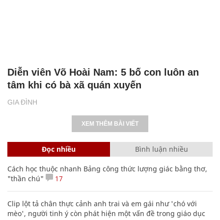
Diễn viên Võ Hoài Nam: 5 bố con luôn an
tâm khi có bà xã quán xuyến
GIA ĐÌNH
XEM THÊM BÀI VIẾT
Đọc nhiều
Bình luận nhiều
Cách học thuộc nhanh Bảng công thức lượng giác bằng thơ,
"thần chú"
17
Clip lột tả chân thực cảnh anh trai và em gái như 'chó với
mèo', người tinh ý còn phát hiện một vấn đề trong giáo dục