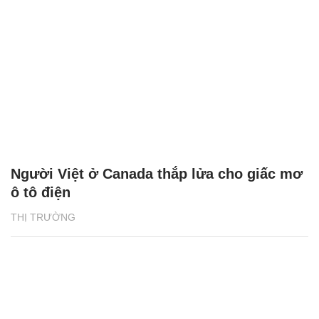
Người Việt ở Canada thắp lửa cho giấc mơ
ô tô điện
THỊ TRƯỜNG