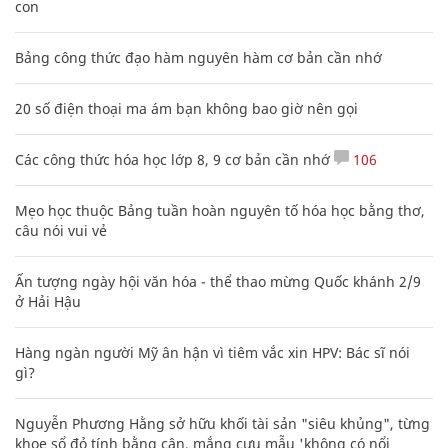
con
Bảng công thức đạo hàm nguyên hàm cơ bản cần nhớ
20 số điện thoại ma ám bạn không bao giờ nên gọi
Các công thức hóa học lớp 8, 9 cơ bản cần nhớ
106
Mẹo học thuộc Bảng tuần hoàn nguyên tố hóa học bằng thơ,
câu nói vui vẻ
Ấn tượng ngày hội văn hóa - thể thao mừng Quốc khánh 2/9
ở Hải Hậu
Hàng ngàn người Mỹ ân hận vì tiêm vắc xin HPV: Bác sĩ nói
gì?
Nguyễn Phương Hằng sở hữu khối tài sản "siêu khủng", từng
khoe sổ đỏ tính bằng cân, mắng cựu mẫu 'không có nổi