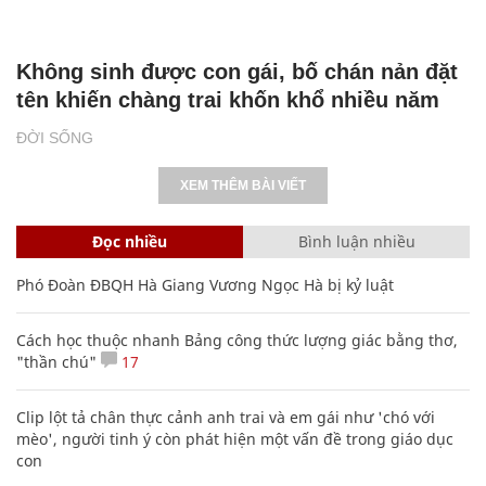
Không sinh được con gái, bố chán nản đặt
tên khiến chàng trai khốn khổ nhiều năm
ĐỜI SỐNG
XEM THÊM BÀI VIẾT
Đọc nhiều
Bình luận nhiều
Phó Đoàn ĐBQH Hà Giang Vương Ngọc Hà bị kỷ luật
Cách học thuộc nhanh Bảng công thức lượng giác bằng thơ,
"thần chú"
17
Clip lột tả chân thực cảnh anh trai và em gái như 'chó với
mèo', người tinh ý còn phát hiện một vấn đề trong giáo dục
con