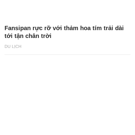
Fansipan rực rỡ với thảm hoa tím trải dài
tới tận chân trời
DU LỊCH