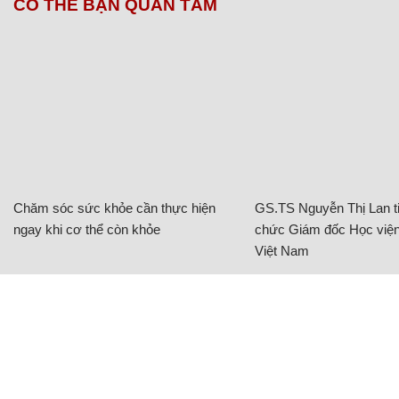
CÓ THỂ BẠN QUAN TÂM
Chăm sóc sức khỏe cần thực hiện
GS.TS Nguyễn Thị Lan ti
ngay khi cơ thể còn khỏe
chức Giám đốc Học viện
Việt Nam