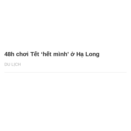
48h chơi Tết ‘hết mình’ ở Hạ Long
DU LỊCH