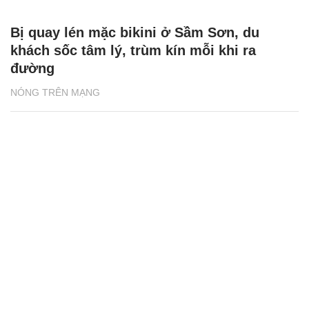
Chí Trung hạnh phúc bên bạn gái kém 18
tuổi, á hậu Huyền My gợi cảm hút mắt
NÓNG TRÊN MẠNG