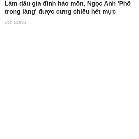
Đi đổ xăng bị quay lén, cô gái Bình Dương
sốc khi clip phát tán khắp nơi
NÓNG TRÊN MẠNG