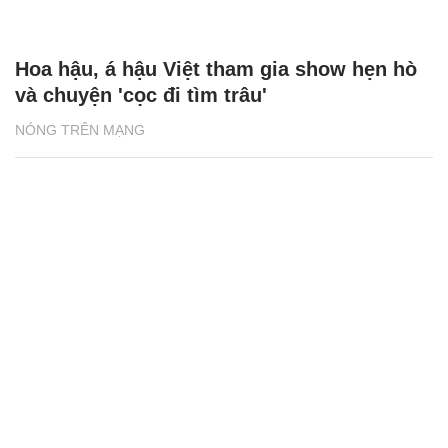
Việt Nam
Hạnh phúc với hôn nhân lần 2, MC Vân
Hugo luôn chuẩn bị cho mọi cuộc chia ly
ĐỜI SỐNG