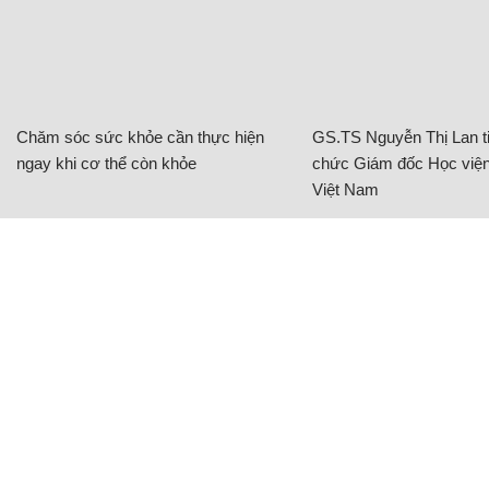
Diễm Phúc chia sẻ, cô là người nóng tính, ngang
bướng, trong khi Công Toàn thường không nói lời
hoa mỹ, không tặng những thứ xa hoa nhưng cô
yêu anh bằng tấm lòng chân thành.