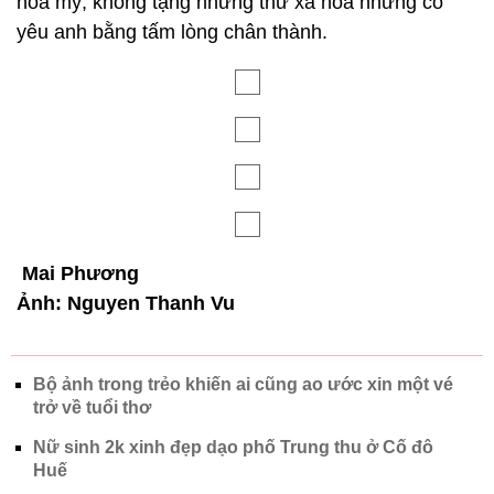
Quãng thời gian tìm hiểu, họ có những kỷ niệm đẹp
từ tình cảm chân thành mà cả hai dành cho nhau.
Với Công Toàn, đó là giây phút anh tặng người yêu
chiếc nhẫn như lời tỏ tình khiến “tim đập mạnh
muốn xỉu”, đến bây giờ vẫn không quên được cảm
giác đó. Còn với Diễm Phúc, cô yêu anh bằng
những điều giản dị, sự quan tâm, lo lắng mà anh
dành cho cô.