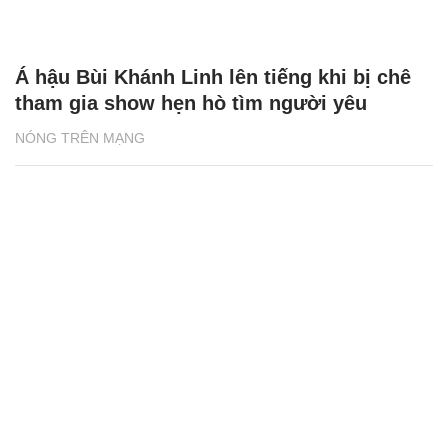
CÓ THỂ BẠN QUAN TÂM
Chăm sóc sức khỏe cần thực hiện
GS.TS Nguyễn Thị Lan ti
ngay khi cơ thể còn khỏe
chức Giám đốc Học viện