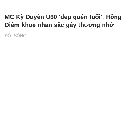
Hoa hậu, á hậu Việt tham gia show hẹn hò
và chuyện 'cọc đi tìm trâu'
NÓNG TRÊN MẠNG