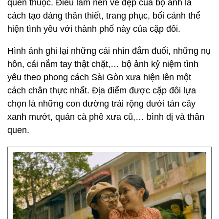
quen thuộc. Điều làm nên vẻ đẹp của bộ ảnh là
cách tạo dáng thân thiết, trang phục, bối cảnh thể
hiện tình yêu với thành phố này của cặp đôi.
Hình ảnh ghi lại những cái nhìn đắm đuối, những nụ
hôn, cái nắm tay thật chặt,… bộ ảnh kỷ niệm tình
yêu theo phong cách Sài Gòn xưa hiện lên một
cách chân thực nhất. Địa điểm được cặp đôi lựa
chọn là những con đường trải rộng dưới tán cây
xanh mướt, quán cà phê xưa cũ,… bình dị và thân
quen.