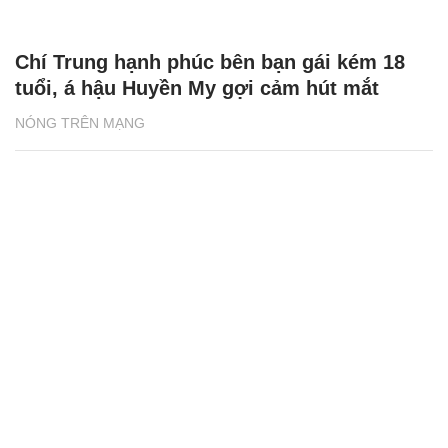
Á hậu Bùi Khánh Linh lên tiếng khi bị chê
tham gia show hẹn hò tìm người yêu
NÓNG TRÊN MẠNG