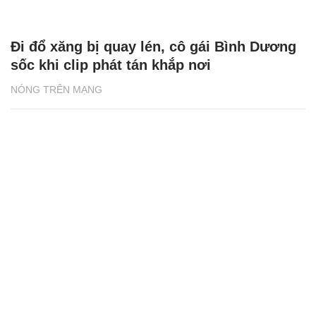
MC Kỳ Duyên U60 'đẹp quên tuổi', Hồng
Diễm khoe nhan sắc gây thương nhớ
ĐỜI SỐNG