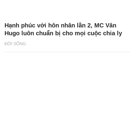
Mai Phương
Ảnh: Nguyen Thanh Vu
Bộ ảnh trong trẻo khiến ai cũng ao ước xin một vé
trở về tuổi thơ
Nữ sinh 2k xinh đẹp dạo phố Trung thu ở Cố đô
Huế
Chủ đề:
tình yêu