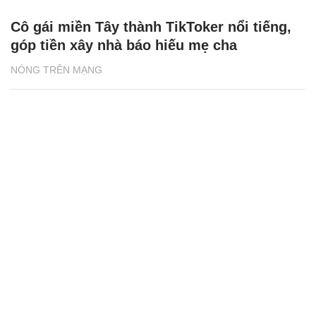
Bị quay lén mặc bikini ở Sầm Sơn, du
khách sốc tâm lý, trùm kín mỗi khi ra
đường
NÓNG TRÊN MẠNG