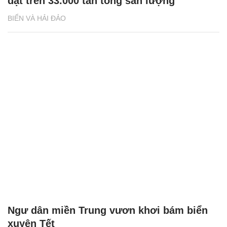
đạt trên 33.000 tấn tổng sản lượng
BIỂN VÀ HẢI ĐẢO
Ngư dân miền Trung vươn khơi bám biển
xuyên Tết