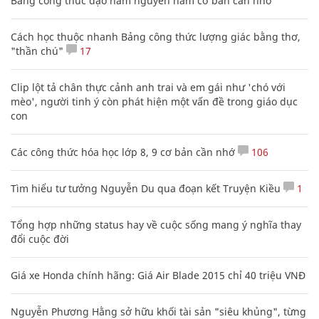
Bảng công thức đạo hàm nguyên hàm cơ bản cần nhớ
Cách học thuộc nhanh Bảng công thức lượng giác bằng thơ,
"thần chú"
17
Clip lột tả chân thực cảnh anh trai và em gái như 'chó với
mèo', người tinh ý còn phát hiện một vấn đề trong giáo dục
con
Các công thức hóa học lớp 8, 9 cơ bản cần nhớ
106
Tìm hiểu tư tưởng Nguyễn Du qua đoạn kết Truyện Kiều
1
Tổng hợp những status hay về cuộc sống mang ý nghĩa thay
đổi cuộc đời
Giá xe Honda chính hãng: Giá Air Blade 2015 chỉ 40 triệu VNĐ
Nguyễn Phương Hằng sở hữu khối tài sản "siêu khủng", từng