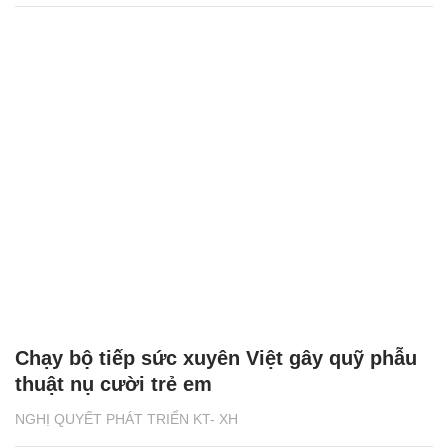
Chạy bộ tiếp sức xuyên Việt gây quỹ phẫu
thuật nụ cười trẻ em
NGHỊ QUYẾT PHÁT TRIỂN KT- XH