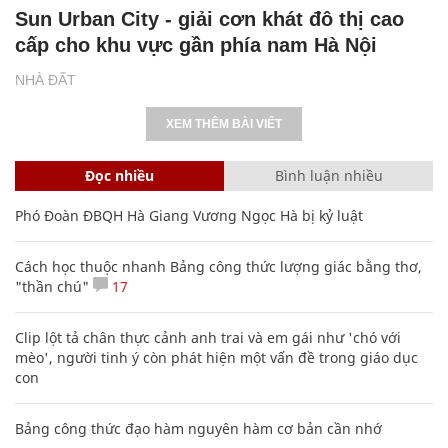
Sun Urban City - giải cơn khát đô thị cao
cấp cho khu vực gần phía nam Hà Nội
NHÀ ĐẤT
XEM THÊM BÀI VIẾT
Đọc nhiều
Bình luận nhiều
Phó Đoàn ĐBQH Hà Giang Vương Ngọc Hà bị kỷ luật
Cách học thuộc nhanh Bảng công thức lượng giác bằng thơ,
"thần chú"
17
Clip lột tả chân thực cảnh anh trai và em gái như 'chó với
mèo', người tinh ý còn phát hiện một vấn đề trong giáo dục
con
Bảng công thức đạo hàm nguyên hàm cơ bản cần nhớ