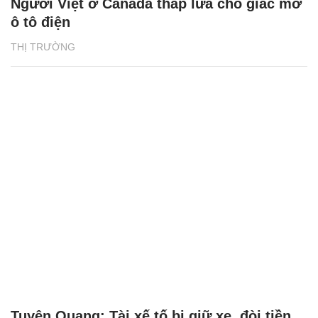
Người Việt ở Canada thắp lửa cho giấc mơ
ô tô điện
THỊ TRƯỜNG
Tuyên Quang: Tài xế tố bị giữ xe, đòi tiền