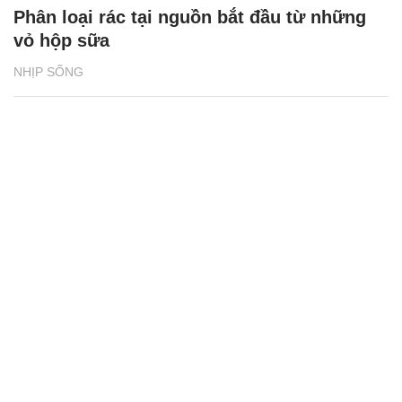
Phân loại rác tại nguồn bắt đầu từ những
vỏ hộp sữa
NHỊP SỐNG