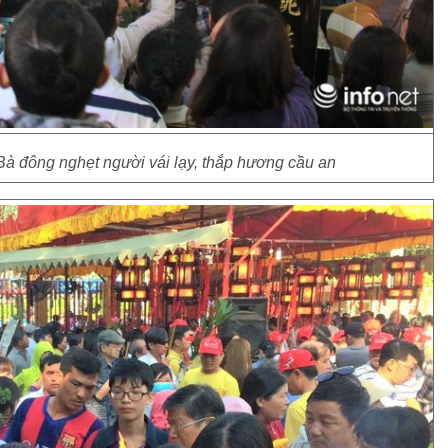
Bà đông nghẹt người vái lạy, thắp hương cầu an