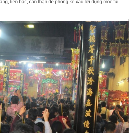
ang, tiền bạc, cẩn thận đề phòng kẻ xấu lợi dụng móc túi,