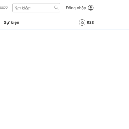
18822
Đăng nhập
Sự kiện
RSS