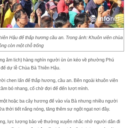
hiên Hậu để thắp hương cầu an. Trong ảnh: Khuôn viên chùa
ông còn một chỗ trống
ng âm lịch) hàng nghìn người ùn ùn kéo về phường Phú
để dự lễ Chùa Bà Thiên Hậu.
ười chen lấn để thắp hương, cầu an. Bên ngoài khuôn viên
cầm bó nhang, cố chờ đợi để đến lượt mình.
m một hoặc ba cây hương để vào vía Bà nhưng nhiều người
a thời tiết nắng nóng, tăng thêm sự ngột ngạt nơi đây.
g đông, lực lượng bảo vệ thường xuyên nhắc nhở người dân đi