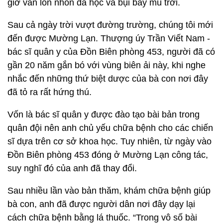
giờ vẫn lổn nhổn đá hộc và bụi bay mù trời.
Sau cả ngày trời vượt đường trường, chúng tôi mới
đến được Mường Lạn. Thượng úy Trần Viết Nam -
bác sĩ quân y của Đồn Biên phòng 453, người đã có
gần 20 năm gắn bó với vùng biên ải này, khi nghe
nhắc đến những thứ biệt dược của bà con nơi đây
đã tỏ ra rất hứng thú.
Vốn là bác sĩ quân y được đào tạo bài bản trong
quân đội nên anh chủ yếu chữa bệnh cho các chiến
sĩ dựa trên cơ sở khoa học. Tuy nhiên, từ ngày vào
Đồn Biên phòng 453 đóng ở Mường Lạn công tác,
suy nghĩ đó của anh đã thay đổi.
Sau nhiều lần vào bản thăm, khám chữa bệnh giúp
bà con, anh đã được người dân nơi đây dạy lại
cách chữa bệnh bằng lá thuốc. “Trong vô số bài