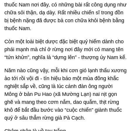
thuốc Nam nơi đây, có những bài rất công dụng như
chữa sỏi thận, dạ dày. Rất nhiều chiến sĩ trong đồn
bị bệnh nặng đã được bà con chữa khỏi bệnh bằng
thuốc Nam.
Còn một loài biệt dược đặc biệt quý hiếm dành cho
phái mạnh mà chỉ ở rừng nơi đây mới có mang tên
“tứn khửn”, nghĩa là “dựng lên” - thượng úy Nam kể.
Năm nào cũng vậy, mỗi khi cơn gió lạnh thấu xương
ào tới rồi vội đi - tín hiệu báo một mùa đông khắc
nghiệt sắp về, cũng là lúc cánh đàn ông người
Mông ở bản Pu Hao (xã Mường Lạn) nai nịt gọn
ghẽ và mang theo cơm nắm, dao quắm, thịt rừng
khô để bắt đầu bước vào “cuộc chiến” giành thuốc
quý ở sâu thẳm rừng già Pà Cạch.