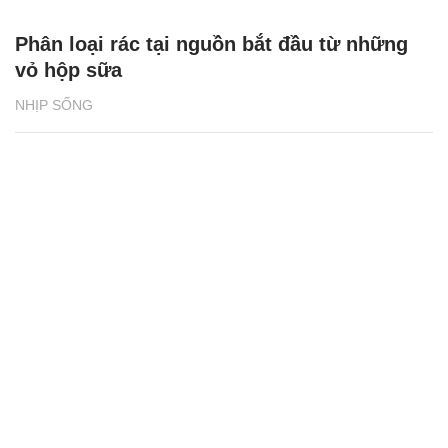
Phân loại rác tại nguồn bắt đầu từ những
vỏ hộp sữa
NHỊP SỐNG