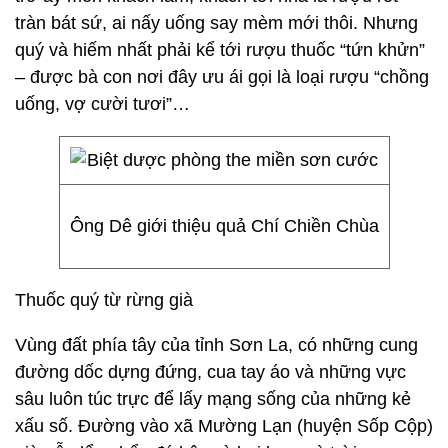
tràn bát sứ, ai nấy uống say mèm mới thôi. Nhưng
quý và hiếm nhất phải kể tới rượu thuốc “tứn khửn”
– được bà con nơi đây ưu ái gọi là loại rượu “chồng
uống, vợ cười tươi”…
Ông Dê giới thiệu quả Chí Chiền Chùa
Thuốc quý từ rừng già
Vùng đất phía tây của tỉnh Sơn La, có những cung
đường dốc dựng đứng, cua tay áo và những vực
sâu luôn túc trực để lấy mạng sống của những kẻ
xấu số. Đường vào xã Mường Lạn (huyện Sốp Cộp)