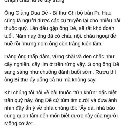
Chậm chân là về tay trắng
Ông Giàng Dua Dê - Bí thư Chi bộ bản Pu Hao
cũng là người được các cụ truyền lại cho nhiều bài
thuốc quý. Lần đầu gặp ông Dê, sẽ rất khó đoán
tuổi. Năm nay ông đã có cháu nội, cháu ngoại đề
huề rồi nhưng nom ông còn tráng kiện lắm.
Dáng ông thấp đậm, vững chãi và đen chắc như
cây nghiến, cây lim ở trên rừng vậy. Giọng ông Dê
sang sảng như chuông đánh buổi sớm. Rượu thì
ông Bí thư ấy uống cả hũ mà không say.
Khi chúng tôi hỏi về bài thuốc “tứn khửn” đặc biệt
trân quý này, ông Dê cứ tủm tỉm cười và đưa ánh
nhìn đầy ẩn ý về phía chúng tôi: “Ấy dà, nhà báo
cũng quan tâm đến món biệt dược này của người
Mông cơ à?”.