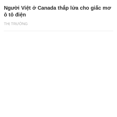
Người Việt ở Canada thắp lửa cho giấc mơ
ô tô điện
THỊ TRƯỜNG