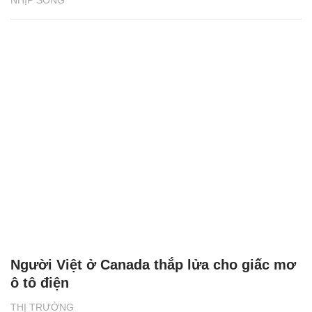
Người Việt ở Canada thắp lửa cho giấc mơ
ô tô điện
THỊ TRƯỜNG