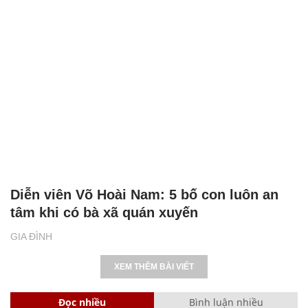
Diễn viên Võ Hoài Nam: 5 bố con luôn an
tâm khi có bà xã quán xuyến
GIA ĐÌNH
XEM THÊM BÀI VIẾT
Đọc nhiều
Bình luận nhiều