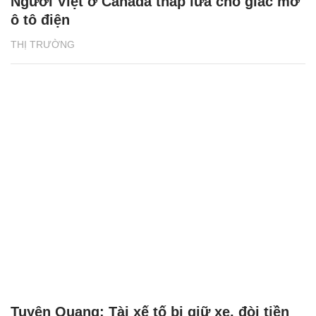
Người Việt ở Canada thắp lửa cho giấc mơ
ô tô điện
THỊ TRƯỜNG
Tuyên Quang: Tài xế tố bị giữ xe, đòi tiền