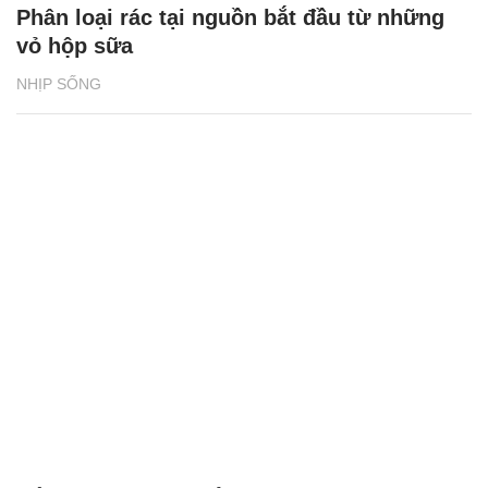
Phân loại rác tại nguồn bắt đầu từ những
vỏ hộp sữa
NHỊP SỐNG