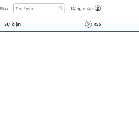
18822
Đăng nhập
Sự kiện
RSS