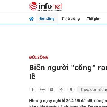
Đời sống
Thị trường
Thế giới
ĐỜI SỐNG
Biển người "cõng" rau
lễ
Những ngày nghỉ lễ 30/4-1/5 đã hết, dòng n
đông kín người và phương tiện. Dòng ngườ