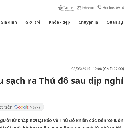
Hotline: 09161
Gia đình
Giới trẻ
Khỏe - đẹp
Chuyện lạ
Quân sự
03/05/2016 12:08 (GMT+07:00)
 sạch ra Thủ đô sau dịp nghỉ
gười từ khắp nơi lại kéo về Thủ đô khiến các bến xe luôn
i rời quê, không quên mang theo rau sạch từ nhà ra Hà