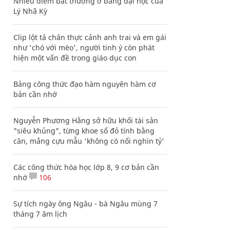
Nhiều điểm bất thường ở bằng đại học của
Lý Nhã Kỳ
Clip lột tả chân thực cảnh anh trai và em gái
như 'chó với mèo', người tinh ý còn phát
hiện một vấn đề trong giáo dục con
Bảng công thức đạo hàm nguyên hàm cơ
bản cần nhớ
Nguyễn Phương Hằng sở hữu khối tài sản
"siêu khủng", từng khoe sổ đỏ tính bằng
cân, mắng cựu mẫu 'không có nổi nghìn tỷ'
Các công thức hóa học lớp 8, 9 cơ bản cần
nhớ
106
Sự tích ngày ông Ngâu - bà Ngâu mùng 7
tháng 7 âm lịch