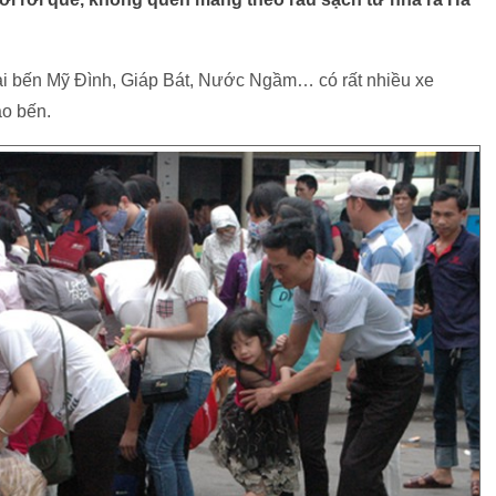
tại bến Mỹ Đình, Giáp Bát, Nước Ngầm… có rất nhiều xe
ào bến.