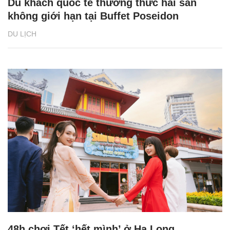
Du khách quốc tế thưởng thức hải sản
không giới hạn tại Buffet Poseidon
DU LỊCH
48h chơi Tết ‘hết mình’ ở Hạ Long