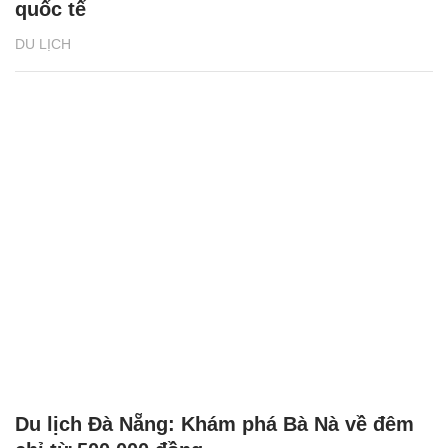
quốc tế
DU LỊCH
Du lịch Đà Nẵng: Khám phá Bà Nà về đêm