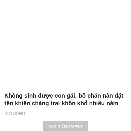
Không sinh được con gái, bố chán nản đặt
tên khiến chàng trai khốn khổ nhiều năm
ĐỜI SỐNG
XEM THÊM BÀI VIẾT