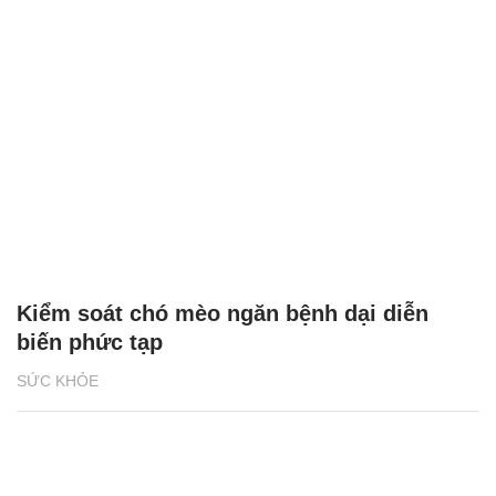
Kiểm soát chó mèo ngăn bệnh dại diễn
biến phức tạp
SỨC KHỎE