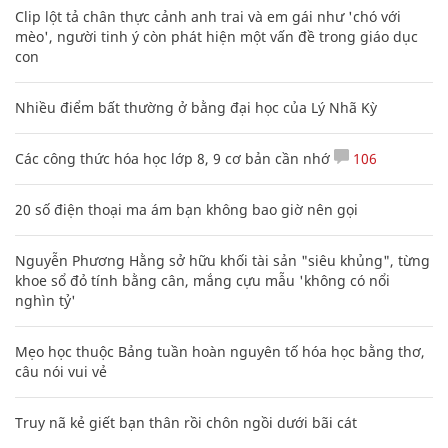
Clip lột tả chân thực cảnh anh trai và em gái như 'chó với
mèo', người tinh ý còn phát hiện một vấn đề trong giáo dục
con
Nhiều điểm bất thường ở bằng đại học của Lý Nhã Kỳ
Các công thức hóa học lớp 8, 9 cơ bản cần nhớ
106
20 số điện thoại ma ám bạn không bao giờ nên gọi
Nguyễn Phương Hằng sở hữu khối tài sản "siêu khủng", từng
khoe sổ đỏ tính bằng cân, mắng cựu mẫu 'không có nổi
nghìn tỷ'
Mẹo học thuộc Bảng tuần hoàn nguyên tố hóa học bằng thơ,
câu nói vui vẻ
Truy nã kẻ giết bạn thân rồi chôn ngồi dưới bãi cát