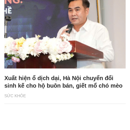
Xuất hiện ổ dịch dại, Hà Nội chuyển đổi
sinh kế cho hộ buôn bán, giết mổ chó mèo
SỨC KHỎE