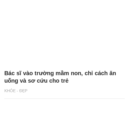
Bác sĩ vào trường mầm non, chỉ cách ăn
uống và sơ cứu cho trẻ
KHỎE - ĐẸP