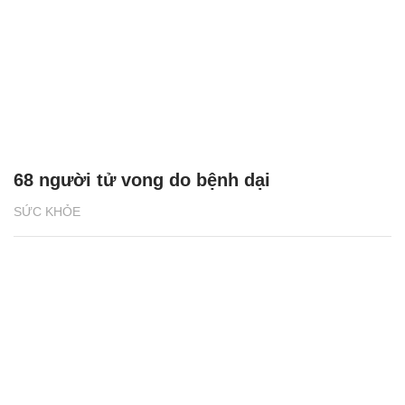
68 người tử vong do bệnh dại
SỨC KHỎE