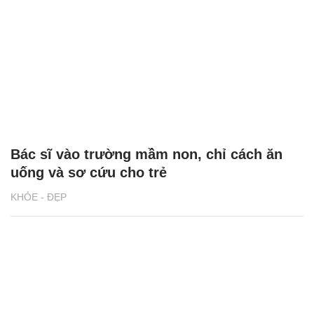
Bác sĩ vào trường mầm non, chỉ cách ăn
uống và sơ cứu cho trẻ
KHỎE - ĐẸP