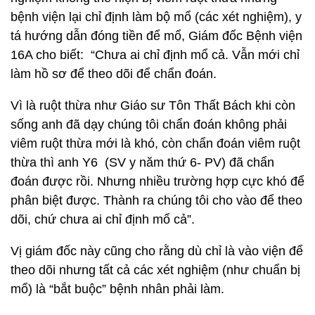
bệnh viện lại chỉ định làm bộ mổ (các xét nghiệm), y
tá hướng dẫn đóng tiền để mổ, Giám đốc Bệnh viện
16A cho biết: “Chưa ai chỉ định mổ cả. Vẫn mới chỉ
làm hồ sơ để theo dõi để chẩn đoán.
Vì là ruột thừa như Giáo sư Tôn Thất Bách khi còn
sống anh đã dạy chúng tôi chẩn đoán không phải
viêm ruột thừa mới là khó, còn chẩn đoán viêm ruột
thừa thì anh Y6 (SV y năm thứ 6- PV) đã chẩn
đoán được rồi. Nhưng nhiều trường hợp cực khó để
phân biệt được. Thành ra chúng tôi cho vào để theo
dõi, chứ chưa ai chỉ định mổ cả”.
Vị giám đốc này cũng cho rằng dù chỉ là vào viện để
theo dõi nhưng tất cả các xét nghiệm (như chuẩn bị
mổ) là “bắt buộc” bệnh nhân phải làm.