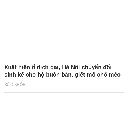
Xuất hiện ổ dịch dại, Hà Nội chuyển đổi
sinh kế cho hộ buôn bán, giết mổ chó mèo
SỨC KHỎE