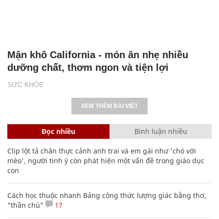
Mận khô California - món ăn nhẹ nhiều
dưỡng chất, thơm ngon và tiện lợi
SỨC KHỎE
XEM THÊM BÀI VIẾT
Đọc nhiều
Bình luận nhiều
Clip lột tả chân thực cảnh anh trai và em gái như 'chó với
mèo', người tinh ý còn phát hiện một vấn đề trong giáo dục
con
Cách học thuộc nhanh Bảng công thức lượng giác bằng thơ,
"thần chú"
17