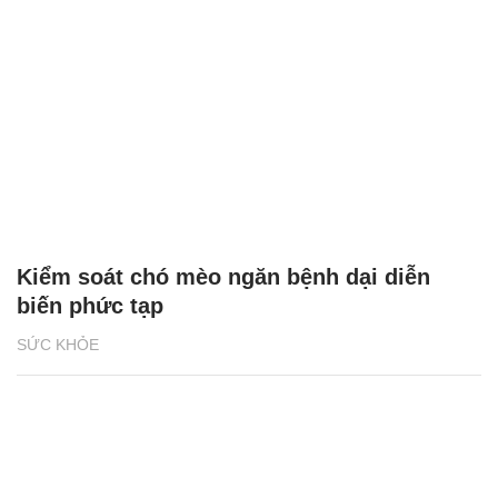
Kiểm soát chó mèo ngăn bệnh dại diễn
biến phức tạp
SỨC KHỎE