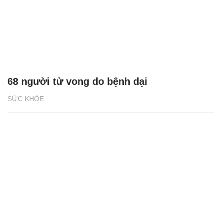
68 người tử vong do bệnh dại
SỨC KHỎE