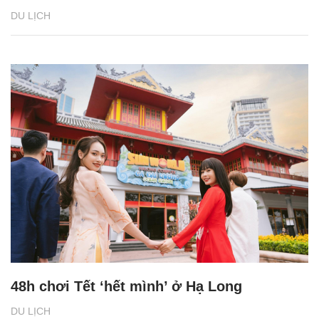
DU LỊCH
48h chơi Tết ‘hết mình’ ở Hạ Long
DU LỊCH