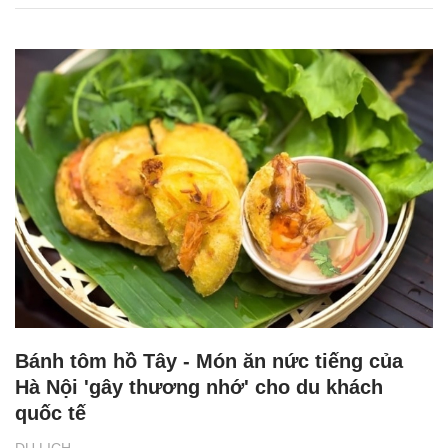
Bánh tôm hồ Tây - Món ăn nức tiếng của
Hà Nội 'gây thương nhớ' cho du khách
quốc tế
DU LỊCH