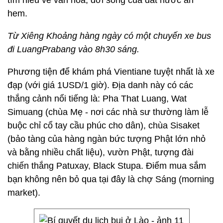
tìm hiểu về văn hóa, đời sống của đất nước an
hem.
Từ Xiêng Khoảng hàng ngày có một chuyến xe bus
đi LuangPrabang vào 8h30 sáng.
Phương tiện để khám phá Vientiane tuyệt nhất là xe
đạp (với giá 1USD/1 giờ). Địa danh này có các
thắng cảnh nổi tiếng là: Pha That Luang, Wat
Simuang (chùa Mẹ - nơi các nhà sư thường làm lễ
buộc chỉ cổ tay cầu phúc cho dân), chùa Sisaket
(bảo tàng của hàng ngàn bức tượng Phật lớn nhỏ
và bằng nhiều chất liệu), vườn Phật, tượng đài
chiến thắng Patuxay, Black Stupa. Điểm mua sắm
bạn không nên bỏ qua tại đây là chợ Sáng (morning
market).