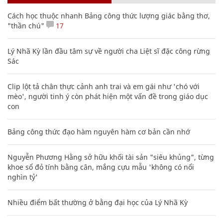
Cách học thuộc nhanh Bảng công thức lượng giác bằng thơ,
"thần chú"
17
Lý Nhã Kỳ lần đầu tâm sự về người cha Liệt sĩ đặc công rừng
Sác
Clip lột tả chân thực cảnh anh trai và em gái như 'chó với
mèo', người tinh ý còn phát hiện một vấn đề trong giáo dục
con
Bảng công thức đạo hàm nguyên hàm cơ bản cần nhớ
Nguyễn Phương Hằng sở hữu khối tài sản "siêu khủng", từng
khoe sổ đỏ tính bằng cân, mắng cựu mẫu 'không có nổi
nghìn tỷ'
Nhiều điểm bất thường ở bằng đại học của Lý Nhã Kỳ