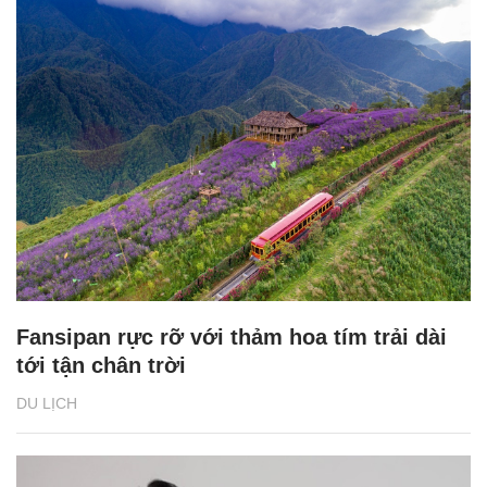
Fansipan rực rỡ với thảm hoa tím trải dài
tới tận chân trời
DU LỊCH