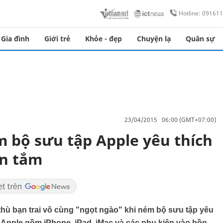
Hotline: 09161
Gia đình
Giới trẻ
Khỏe - đẹp
Chuyện lạ
Quân sự
23/04/2015 06:00 (GMT+07:00)
m bộ sưu tập Apple yêu thích
ồn tắm
 thù bạn trai vô cùng "ngọt ngào" khi ném bộ sưu tập yêu
 Apple gồm iPhone, iPad, iMac và các phụ kiện vào bồn