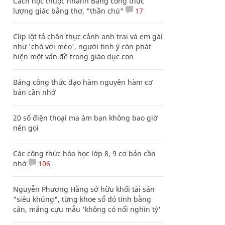
Cách học thuộc nhanh Bảng công thức
lượng giác bằng thơ, "thần chú"
17
Clip lột tả chân thực cảnh anh trai và em gái
như 'chó với mèo', người tinh ý còn phát
hiện một vấn đề trong giáo dục con
Bảng công thức đạo hàm nguyên hàm cơ
bản cần nhớ
20 số điện thoại ma ám bạn không bao giờ
nên gọi
Các công thức hóa học lớp 8, 9 cơ bản cần
nhớ
106
Nguyễn Phương Hằng sở hữu khối tài sản
"siêu khủng", từng khoe sổ đỏ tính bằng
cân, mắng cựu mẫu 'không có nổi nghìn tỷ'