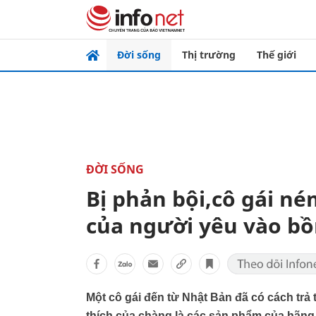
Đời sống
Thị trường
Thế giới
ĐỜI SỐNG
Bị phản bội,cô gái né
của người yêu vào b
Một cô gái đến từ Nhật Bản đã có cách trả
thích của chàng là các sản phẩm của hãng