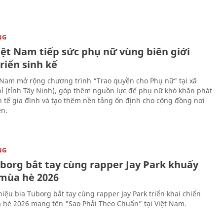
NG
iệt Nam tiếp sức phụ nữ vùng biên giới
riển sinh kế
 Nam mở rộng chương trình “Trao quyền cho Phụ nữ” tại xã
ỉ (tỉnh Tây Ninh), góp thêm nguồn lực để phụ nữ khó khăn phát
nh tế gia đình và tạo thêm nền tảng ổn định cho cộng đồng nơi
ên.
NG
uborg bắt tay cùng rapper Jay Park khuấy
mùa hè 2026
iệu bia Tuborg bắt tay cùng rapper Jay Park triển khai chiến
 hè 2026 mang tên "Sao Phải Theo Chuẩn” tại Việt Nam.