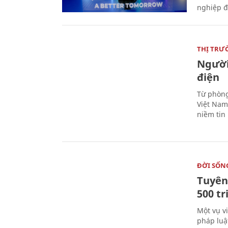
nghiệp đ
THỊ TRƯ
Người
điện
Từ phòng
Việt Nam 
niềm tin
ĐỜI SỐN
Tuyên 
500 t
Một vụ v
pháp luậ