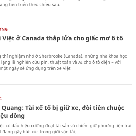
ang tiến triển theo chiều sâu.
ỜNG
 Việt ở Canada thắp lửa cho giấc mơ ô tô
 thí nghiệm nhỏ ở Sherbrooke (Canada), những nhà khoa học
lặng lẽ nghiên cứu pin, thuật toán và AI cho ô tô điện – với
 một ngày sẽ ứng dụng trên xe Việt.
G
Quang: Tài xế tố bị giữ xe, đòi tiền chuộc
riệu đồng
iệc có dấu hiệu cưỡng đoạt tài sản và chiếm giữ phương tiện trái
t đang gây bức xúc trong giới vận tải.