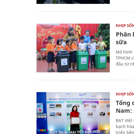
NHỊP SỐ
Phân 
sữa
Mô hình 
TPHCM ch
đầu từ n
NHỊP SỐ
Tổng 
Nam: 
BAT Việt
bạch hóa
triển bề