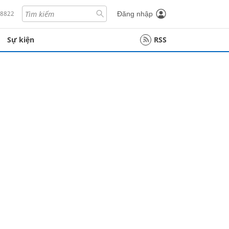
18822
Đăng nhập
Sự kiện
RSS