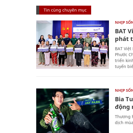
Tin cùng chuyên mục
NHỊP SỐ
BAT V
phát t
BAT Việt
Phước Ch
triển ki
tuyến bi
NHỊP SỐ
Bia T
động 
Thương h
dịch mùa