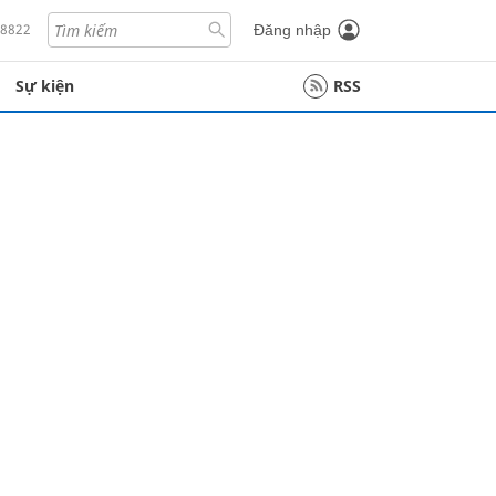
18822
Đăng nhập
Sự kiện
RSS