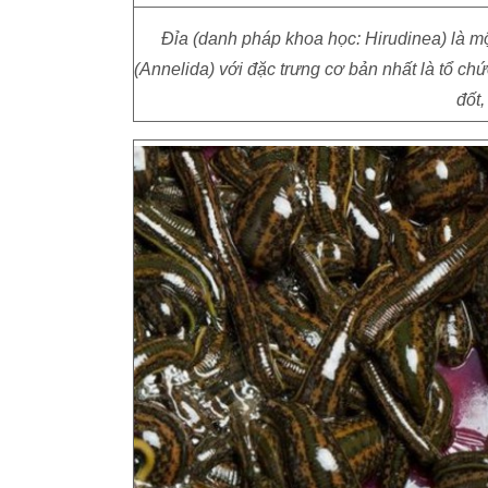
Đỉa (danh pháp khoa học: Hirudinea) là m
(Annelida) với đặc trưng cơ bản nhất là tổ ch
đốt