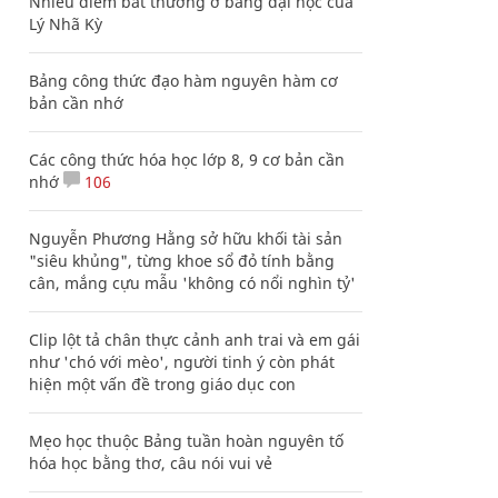
Nhiều điểm bất thường ở bằng đại học của
Lý Nhã Kỳ
Bảng công thức đạo hàm nguyên hàm cơ
bản cần nhớ
Các công thức hóa học lớp 8, 9 cơ bản cần
nhớ
106
Nguyễn Phương Hằng sở hữu khối tài sản
"siêu khủng", từng khoe sổ đỏ tính bằng
cân, mắng cựu mẫu 'không có nổi nghìn tỷ'
Clip lột tả chân thực cảnh anh trai và em gái
như 'chó với mèo', người tinh ý còn phát
hiện một vấn đề trong giáo dục con
Mẹo học thuộc Bảng tuần hoàn nguyên tố
hóa học bằng thơ, câu nói vui vẻ