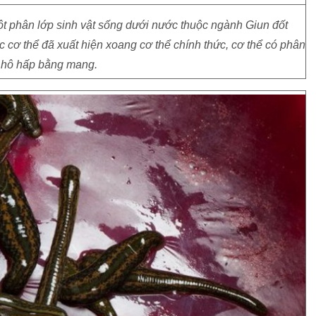
ột phân lớp sinh vật sống dưới nước thuộc ngành Giun đốt
ức cơ thể đã xuất hiện xoang cơ thể chính thức, cơ thể có phân
, hô hấp bằng mang.