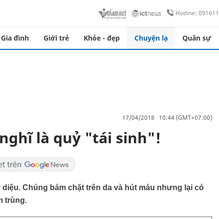
Hotline: 09161
Gia đình
Giới trẻ
Khỏe - đẹp
Chuyện lạ
Quân sự
17/04/2018 10:44 (GMT+07:00)
nghĩ là quỷ "tái sinh"!
 kỳ diệu. Chúng bám chặt trên da và hút máu nhưng lại có
 trùng.