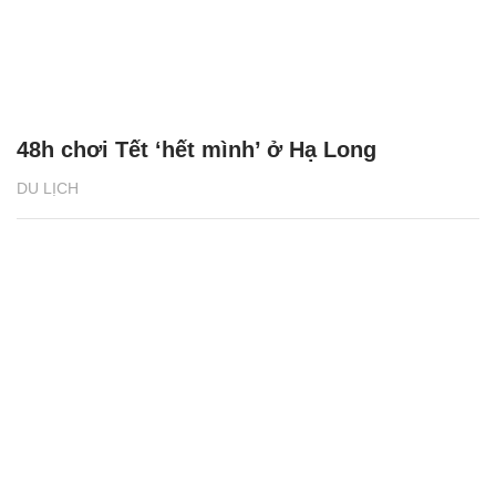
48h chơi Tết ‘hết mình’ ở Hạ Long
DU LỊCH