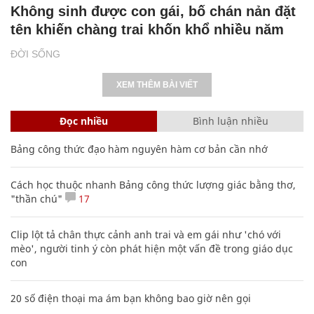
Không sinh được con gái, bố chán nản đặt
tên khiến chàng trai khốn khổ nhiều năm
ĐỜI SỐNG
XEM THÊM BÀI VIẾT
Đọc nhiều
Bình luận nhiều
Bảng công thức đạo hàm nguyên hàm cơ bản cần nhớ
Cách học thuộc nhanh Bảng công thức lượng giác bằng thơ,
"thần chú"
17
Clip lột tả chân thực cảnh anh trai và em gái như 'chó với
mèo', người tinh ý còn phát hiện một vấn đề trong giáo dục
con
20 số điện thoại ma ám bạn không bao giờ nên gọi