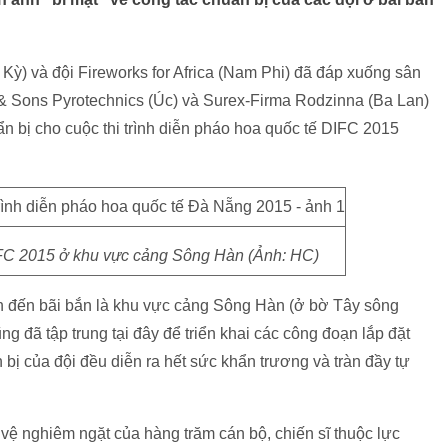
a Kỳ) và đội Fireworks for Africa (Nam Phi) đã đáp xuống sân
 & Sons Pyrotechnics (Úc) và Surex-Firma Rodzinna (Ba Lan)
 bị cho cuộc thi trình diễn pháo hoa quốc tế DIFC 2015
DIFC 2015 ở khu vực cảng Sông Hàn (Ảnh: HC)
 đến bãi bắn là khu vực cảng Sông Hàn (ở bờ Tây sông
g đã tập trung tại đây để triển khai các công đoạn lắp đặt
 bị của đội đều diễn ra hết sức khẩn trương và tràn đầy tự
ệ nghiêm ngặt của hàng trăm cán bộ, chiến sĩ thuộc lực