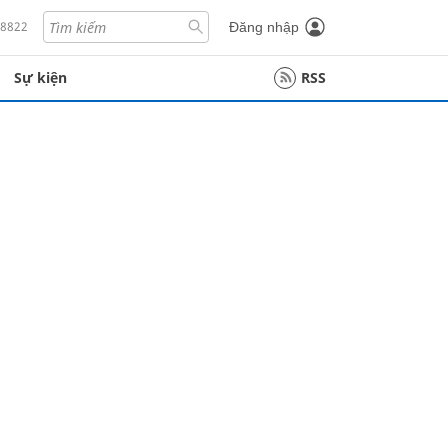
18822
Đăng nhập
Sự kiện
RSS