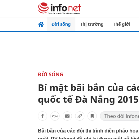
Đời sống
Thị trường
Thế giới
ĐỜI SỐNG
Bí mật bãi bắn của cá
quốc tế Đà Nẵng 2015
Bãi bắn của các đội thi trình diễn pháo 
ngặt. PV Infonet đã ghi lại được một số hì