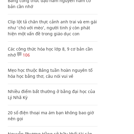
Bảng công thức đạo hàm nguyên hàm cơ
bản cần nhớ
Clip lột tả chân thực cảnh anh trai và em gái
như 'chó với mèo', người tinh ý còn phát
hiện một vấn đề trong giáo dục con
Các công thức hóa học lớp 8, 9 cơ bản cần
nhớ
106
Mẹo học thuộc Bảng tuần hoàn nguyên tố
hóa học bằng thơ, câu nói vui vẻ
Nhiều điểm bất thường ở bằng đại học của
Lý Nhã Kỳ
20 số điện thoại ma ám bạn không bao giờ
nên gọi
Nguyễn Phương Hằng sở hữu khối tài sản