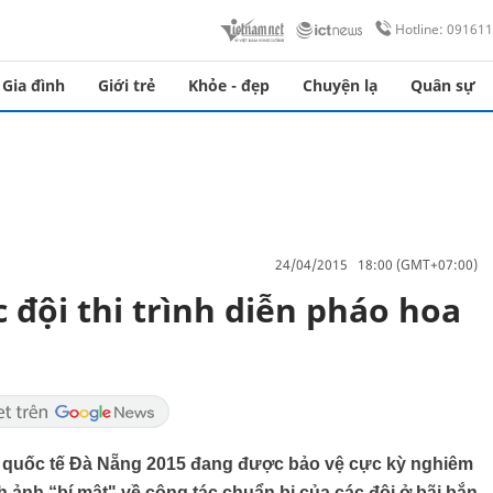
Hotline: 09161
Gia đình
Giới trẻ
Khỏe - đẹp
Chuyện lạ
Quân sự
24/04/2015 18:00 (GMT+07:00)
c đội thi trình diễn pháo hoa
hoa quốc tế Đà Nẵng 2015 đang được bảo vệ cực kỳ nghiêm
nh ảnh “bí mật" về công tác chuẩn bị của các đội ở bãi bắn